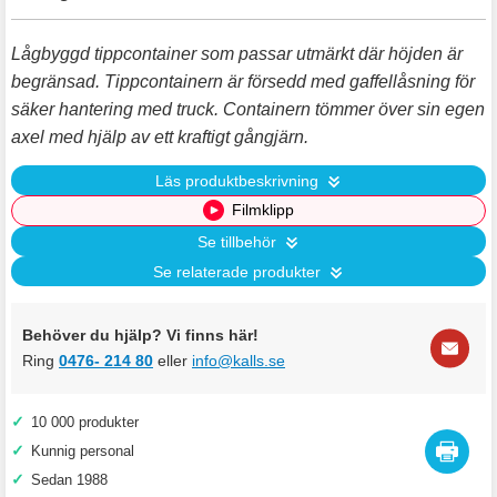
Lågbyggd tippcontainer som passar utmärkt där höjden är
begränsad. Tippcontainern är försedd med gaffellåsning för
säker hantering med truck. Containern tömmer över sin egen
axel med hjälp av ett kraftigt gångjärn.
Läs produktbeskrivning
Filmklipp
Se tillbehör
Se relaterade produkter
Behöver du hjälp? Vi finns här!
Ring
0476- 214 80
eller
info@kalls.se
✓
10 000 produkter
✓
Kunnig personal
✓
Sedan 1988