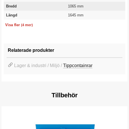
Bredd
1065 mm
Längd
1645 mm
Höjd
Volym
Vikt
Garanti
525 mm
550 l
116 kg
10 år
Visa fler
(4 mer)
Relaterade produkter
Lager & industri / Miljö /
Tippcontainrar
Tillbehör