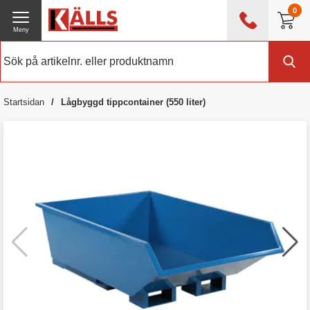
0
Meny
0476 - 214 80
(mån-fre 08:00 - 17:00)
Kundtjänst
Om Källs
Startsidan
Lågbyggd tippcontainer (550 liter)
Exklusive moms