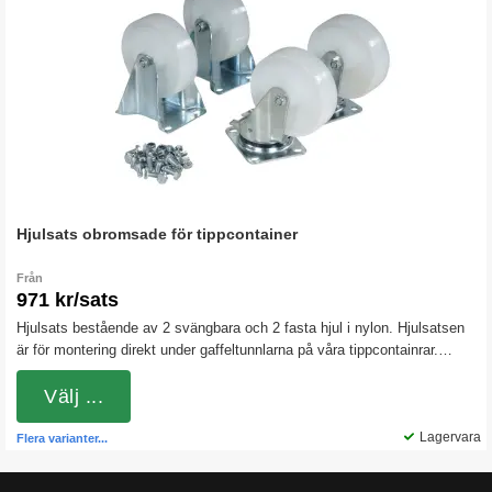
Hjulsats obromsade för tippcontainer
Från
971 kr/sats
Hjulsats bestående av 2 svängbara och 2 fasta hjul i nylon. Hjulsatsen
är för montering direkt under gaffeltunnlarna på våra tippcontainrar.
Nylonhjulen är hårda och rullar lätt även vid tyngre belastningar.
Välj ...
Lagervara
Flera varianter...