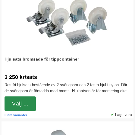
Hjulsats bromsade för tippcontainer
3 250 kr/sats
Rostfri hjulsats bestående av 2 svängbara och 2 fasta hjul i nylon. Där
de svängbara är försedda med broms. Hjulsatsen är för montering direkt
under gaffeltunnlarna på våra tippcontainrar. Nylonhjulen är hårda och
rullar lätt även vid tyngre belastningar. Byglarna är i rostfritt stål
Välj ...
Lagervara
Flera varianter...