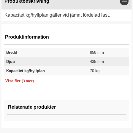
Stän
Produktbeskrivning
Kapacitet kg/hyllplan gäller vid jämnt fördelad last.
Produktinformation
Bredd
858 mm
Djup
435 mm
Kapacitet kg/hyllplan
70 kg
Färg
Utförande
Garanti
Vit
Utdragbar
10 år
Visa fler
(3 mer)
Relaterade produkter