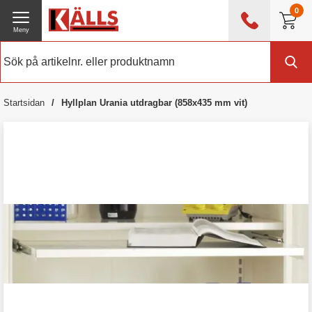
0
Meny
0476 - 214 80
(mån-fre 08:00 - 17:00)
Kundtjänst
Om Källs
Startsidan
Hyllplan Urania utdragbar (858x435 mm vit)
Exklusive moms