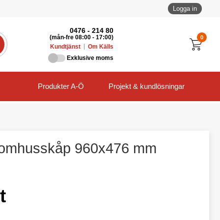
Logga in
0476 - 214 80
0
(mån-fre 08:00 - 17:00)
Kundtjänst
Om Källs
Exklusive moms
Produkter A-Ö
Projekt & kundlösningar
utomhusskåp 960x476 mm
t