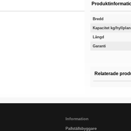
Produktinformati
Bredd
Kapacitet kg/hyllplan
Längd
Garanti
Relaterade prod
Information
Pallställsbyggare