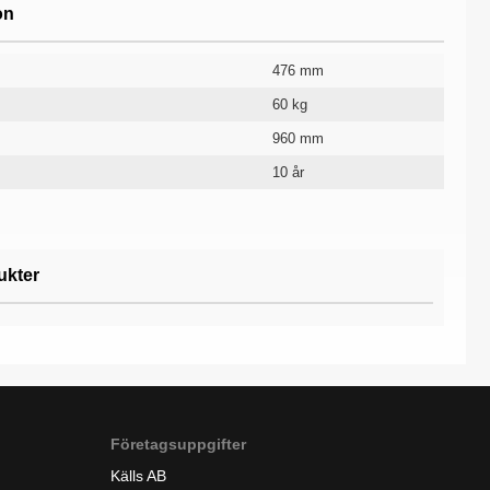
on
476 mm
60 kg
960 mm
10 år
ukter
Företagsuppgifter
Källs AB