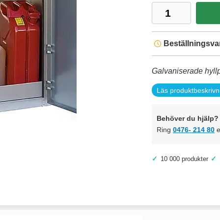
Beställningsva
Galvaniserade hyll
Läs produktbeskrivn
Behöver du hjälp? 
Ring
0476- 214 80
e
✓
✓
10 000 produkter