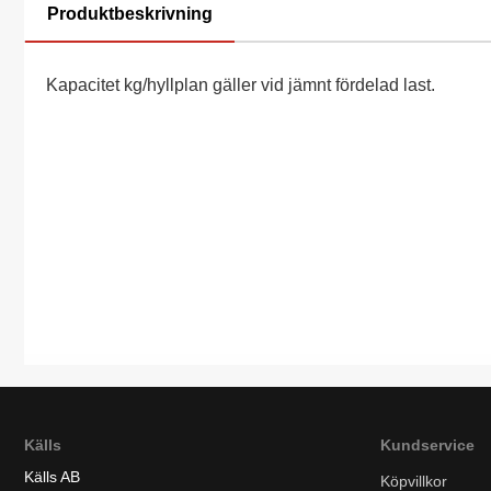
Produktbeskrivning
Kapacitet kg/hyllplan gäller vid jämnt fördelad last.
Källs
Kundservice
Källs AB
Köpvillkor