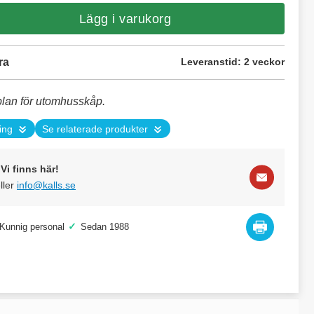
Lägg i varukorg
ra
Leveranstid:
2 veckor
plan för utomhusskåp.
ing
Se relaterade produkter
Vi finns här!
ller
info@kalls.se
✓
Kunnig personal
Sedan 1988