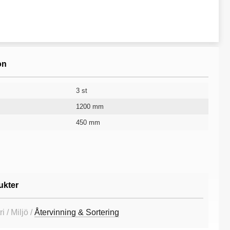
on
3 st
1200 mm
450 mm
1220 mm
375 l
Vit
RAL 9010
65 kg
10 år
ukter
i / Miljö /
Återvinning & Sortering