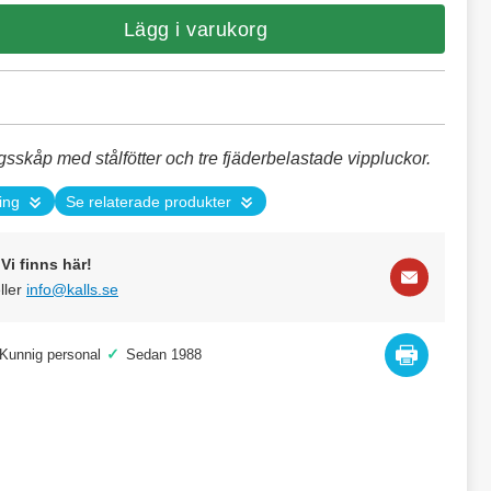
Lägg i varukorg
ngsskåp med stålfötter och tre fjäderbelastade vippluckor.
ing
Se relaterade produkter
Vi finns här!
ller
info@kalls.se
✓
Kunnig personal
Sedan 1988