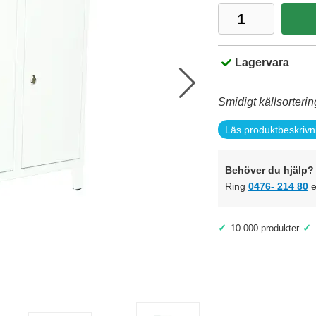
Lagervara
Smidigt källsorteri
Läs produktbeskrivn
Behöver du hjälp? 
Ring
0476- 214 80
e
✓
✓
10 000 produkter