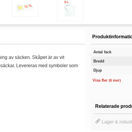
Produktinformati
Antal fack
ing av säcken. Skåpet är av vit
Bredd
opsäckar. Levereras med symboler som
Djup
Höjd
Volym
Färg
Färgkod
Vikt
Garanti
Visa fler
(6 mer)
Relaterade prod
Lager & industr