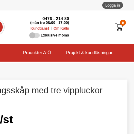
Logga in
0476 - 214 80
0
(mån-fre 08:00 - 17:00)
Kundtjänst
Om Källs
Exklusive moms
Produkter A-Ö
Projekt & kundlösningar
ingsskåp med tre vippluckor
/st