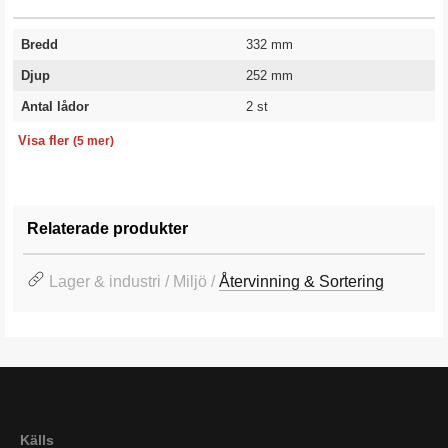
Bredd
332 mm
Djup
252 mm
Antal lådor
2 st
Höjd
Volym
Färg
Färgkod
Garanti
920 mm
28 l
Ljusgrå
RAL 7035
10 år
Visa fler
(5 mer)
Relaterade produkter
Lager & industri / Miljö /
Återvinning & Sortering
Källs