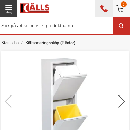
0
Meny
0476 - 214 80
(mån-fre 08:00 - 17:00)
Kundtjänst
Om Källs
Startsidan
Källsorteringsskåp (2 lådor)
Exklusive moms