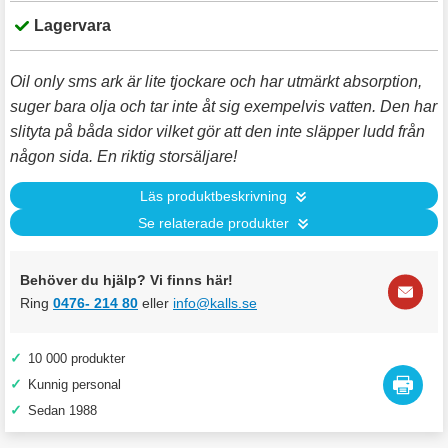
Lagervara
Oil only sms ark är lite tjockare och har utmärkt absorption,
suger bara olja och tar inte åt sig exempelvis vatten. Den har
slityta på båda sidor vilket gör att den inte släpper ludd från
någon sida. En riktig storsäljare!
Läs produktbeskrivning
Se relaterade produkter
Behöver du hjälp? Vi finns här!
Ring
0476- 214 80
eller
info@kalls.se
✓
10 000 produkter
✓
Kunnig personal
✓
Sedan 1988