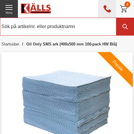
0
Meny
0476 - 214 80
(mån-fre 08:00 - 17:00)
Kundtjänst
Om Källs
Startsidan
Oil Only SMS ark (400x500 mm 100-pack HW Blå)
Exklusive moms
Populär