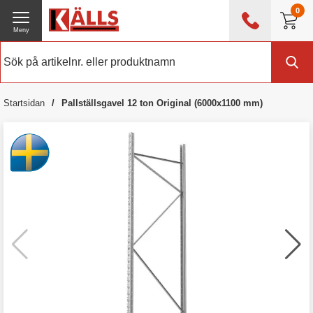
0
Meny
0476 - 214 80
(mån-fre 08:00 - 17:00)
Kundtjänst
Om Källs
Startsidan
Pallställsgavel 12 ton Original (6000x1100 mm)
Exklusive moms