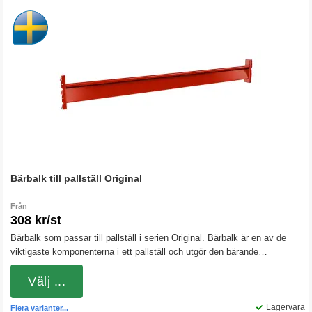
Bärbalk till pallställ Original
Från
308 kr/st
Bärbalk som passar till pallställ i serien Original. Bärbalk är en av de
viktigaste komponenterna i ett pallställ och utgör den bärande
konstruktionen för säker lagring av pallgods. Vår bärbalk till pallställ
uppfyller kraven enligt europeiska standard SS-EN 15512, SS-EN
Välj ...
15620, SS-EN 15629 och SS-EN 15635.
Lagervara
Flera varianter...