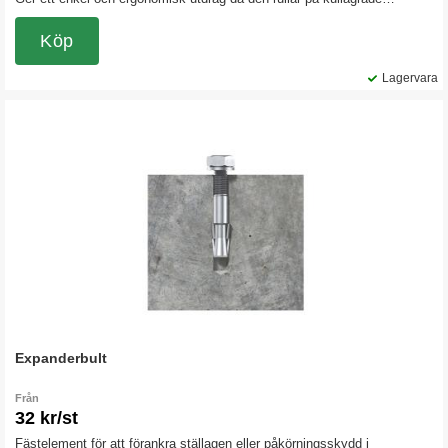
expansioner. Levereras komplett med monteringssats (för upp till 150
mm höga balkar). Utdragsenheten monteras direkt på bärbalken och är
Köp
även försedd med en säkerhetsspärr för att inte åka ut av misstag.
Lagervara
Expanderbult
Från
32 kr/st
Fästelement för att förankra ställagen eller påkörningsskydd i