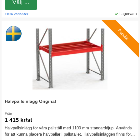
långa bärbalkar du har. Genomskjutningsskyddet monteras med hjälp av
Välj ...
hållare (dessa ingår) som skruvas i gavlarna.
Lagervara
Flera varianter...
Populär
Halvpallsinlägg Original
Från
1 415 kr/st
Halvpallsinlägg för våra pallställ med 1100 mm standarddjup. Används
för att kunna placera halvpallar i pallstället. Halvpallsinläggen finns för