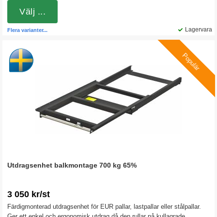
balklängder med plats för 1-3 st pallar i bredd.
Välj ...
Lagervara
Flera varianter...
Populär
Utdragsenhet balkmontage 700 kg 65%
3 050 kr/st
Färdigmonterad utdragsenhet för EUR pallar, lastpallar eller stålpallar.
Ger ett enkel och ergonomisk utdrag då den rullar på kullagrade