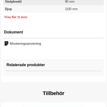
Stolpbredd
90 mm
Djup
1100 mm
Kapacitet/gavel
Höjd
Kategori
Utförande
Garanti
12000 kg
6000 mm
Lösa delar
Omonterad
5 år
Visa fler
(5 mer)
Dokument
Monteringsanvisning
Relaterade produkter
Tillbehör