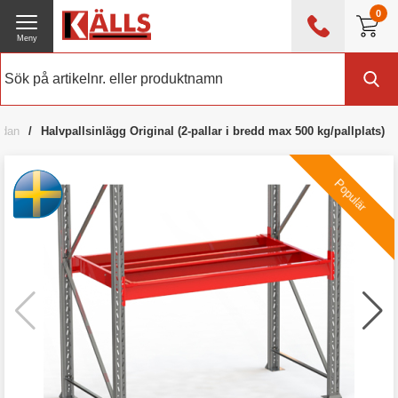
0
Meny
0476 - 214 80
(mån-fre 08:00 - 17:00)
Kundtjänst
Om Källs
idan
Halvpallsinlägg Original (2-pallar i bredd max 500 kg/pallplats)
Exklusive moms
Populär