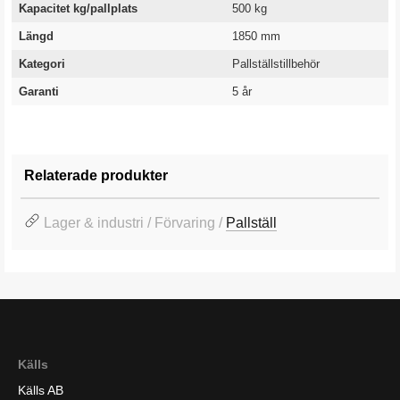
Kapacitet kg/pallplats
500 kg
Längd
1850 mm
Kategori
Pallställstillbehör
Garanti
5 år
Relaterade produkter
Lager & industri / Förvaring /
Pallställ
Källs
Källs AB