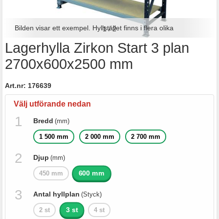
Bilden visar ett exempel. Hyllstället finns i flera olika
1
/
2
Lagerhylla Zirkon Start 3 plan
utföranden.
2700x600x2500 mm
Art.nr:
176639
Välj utförande nedan
Bredd
(mm)
1 500 mm
2 000 mm
2 700 mm
Djup
(mm)
600 mm
450 mm
Antal hyllplan
(Styck)
3 st
2 st
4 st