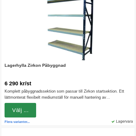
Lagerhylla Zirkon Påbyggnad
6 290 kr/st
Komplett påbyggnadssektion som passar till Zirkon startsektion. Ett
lättmonterat flexibelt mediumställ för manuell hantering av
volymkrävande gods. Ställaget är lätt att bygga om eller förlänga när
behoven växlar.
Välj ...
Lagervara
Flera varianter...