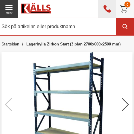
0
Meny
0476 - 214 80
(mån-fre 08:00 - 17:00)
Kundtjänst
Om Källs
Startsidan
Lagerhylla Zirkon Start (3 plan 2700x600x2500 mm)
Exklusive moms