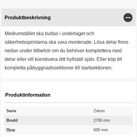
Stän
Produktbeskrivning
Mediumstället ska bultas i underlaget och
säkerhetssprintarna ska vara monterade. Lösa delar finns
nedan under tillbehör om du behöver komplettera med
delar eller vill konstruera ditt hyllställ själv. Eller köp till
kompletta påbyggnadssektioner till startsektionen.
Produktinformation
Serie
Zirkon
Bredd
2700 mm
Djup
600 mm
Antal hyllplan
Kapacitet kg/hyllplan
Höjd
Garanti
3 st
220 kg
2500 mm
10 år