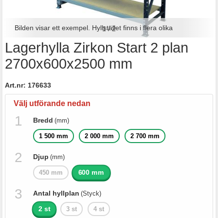
Bilden visar ett exempel. Hyllstället finns i flera olika
1
/
2
Lagerhylla Zirkon Start 2 plan
utföranden.
2700x600x2500 mm
Art.nr:
176633
Välj utförande nedan
Bredd
(mm)
1 500 mm
2 000 mm
2 700 mm
Djup
(mm)
600 mm
450 mm
Antal hyllplan
(Styck)
2 st
3 st
4 st