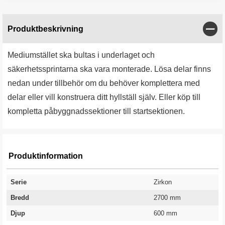
Stän
Produktbeskrivning
Mediumstället ska bultas i underlaget och
säkerhetssprintarna ska vara monterade. Lösa delar finns
nedan under tillbehör om du behöver komplettera med
delar eller vill konstruera ditt hyllställ själv. Eller köp till
kompletta påbyggnadssektioner till startsektionen.
Produktinformation
Serie
Zirkon
Bredd
2700 mm
Djup
600 mm
Antal hyllplan
Kapacitet kg/hyllplan
Höjd
Garanti
2 st
220 kg
2500 mm
10 år