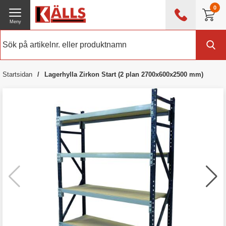
0
Meny
0476 - 214 80
(mån-fre 08:00 - 17:00)
Kundtjänst
Om Källs
Startsidan
Lagerhylla Zirkon Start (2 plan 2700x600x2500 mm)
Exklusive moms