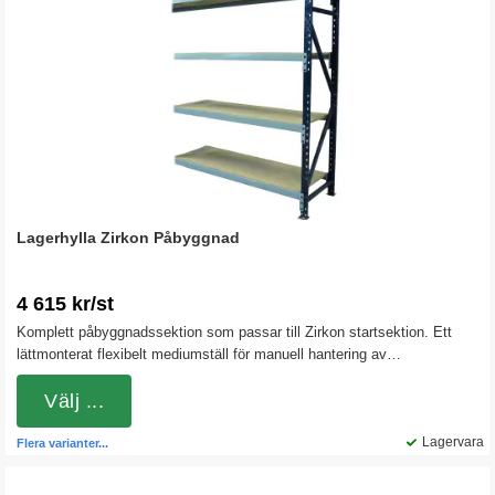
Lagerhylla Zirkon Påbyggnad
4 615 kr/st
Komplett påbyggnadssektion som passar till Zirkon startsektion. Ett
lättmonterat flexibelt mediumställ för manuell hantering av
volymkrävande gods. Ställaget är lätt att bygga om eller förlänga när
behoven växlar.
Välj ...
Lagervara
Flera varianter...