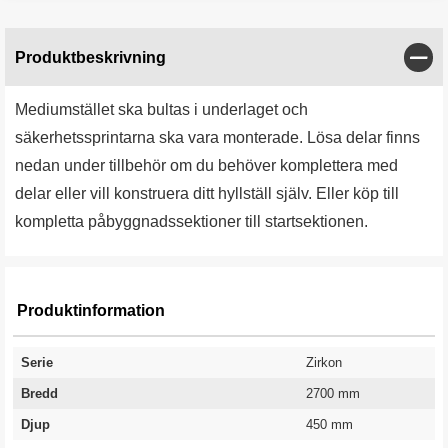
Stän
Produktbeskrivning
Mediumstället ska bultas i underlaget och
säkerhetssprintarna ska vara monterade. Lösa delar finns
nedan under tillbehör om du behöver komplettera med
delar eller vill konstruera ditt hyllställ själv. Eller köp till
kompletta påbyggnadssektioner till startsektionen.
Produktinformation
Serie
Zirkon
Bredd
2700 mm
Djup
450 mm
Antal hyllplan
Kapacitet kg/hyllplan
Höjd
Garanti
2 st
220 kg
2500 mm
10 år