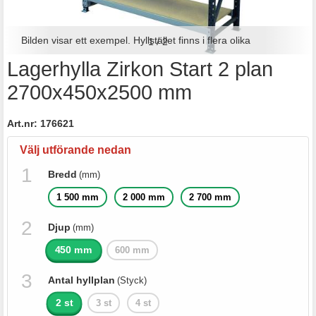
Bilden visar ett exempel. Hyllstället finns i flera olika
1
/
2
Lagerhylla Zirkon Start 2 plan
utföranden.
2700x450x2500 mm
Art.nr:
176621
Välj utförande nedan
Bredd
(mm)
1 500 mm
2 000 mm
2 700 mm
Djup
(mm)
450 mm
600 mm
Antal hyllplan
(Styck)
2 st
3 st
4 st