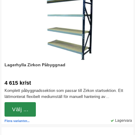
Lagerhylla Zirkon Påbyggnad
4 615 kr/st
Komplett påbyggnadssektion som passar till Zirkon startsektion. Ett
lättmonterat flexibelt mediumställ för manuell hantering av
volymkrävande gods. Ställaget är lätt att bygga om eller förlänga när
behoven växlar.
Välj ...
Lagervara
Flera varianter...