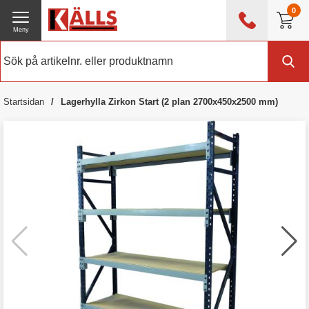
0
Meny
0476 - 214 80
(mån-fre 08:00 - 17:00)
Kundtjänst
Om Källs
Startsidan
Lagerhylla Zirkon Start (2 plan 2700x450x2500 mm)
Exklusive moms