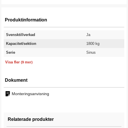
Produktinformation
Svensktillverkad
Ja
Kapacitet/sektion
1800 kg
Serie
Sinus
Ytbehandling
Bredd
Djup
Antal hyllplan
Kapacitet kg/hyllplan
Höjd
Färg
Färgkod
Garanti
Galvad
1000 mm
500 mm
5 st
200 kg
2100 mm
Grå
RAL 7035
10 år
Visa fler
(9 mer)
Dokument
Monteringsanvisning
Relaterade produkter