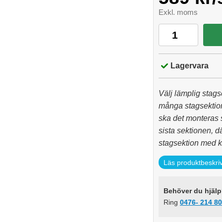
Exkl. moms
Lagervara
Välj lämplig stagse
många stagsektion
ska det monteras 
sista sektionen, d
stagsektion med 
Läs produktbeskri
Behöver du hjälp?
Ring
0476- 214 80