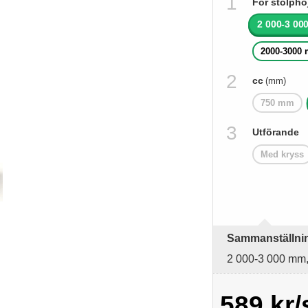
För stolphö
2 000-3 0
2000-3000
cc
(mm)
750 mm
Utförande
Med kryss
Sammanställning
2 000-3 000 mm,
589 kr/