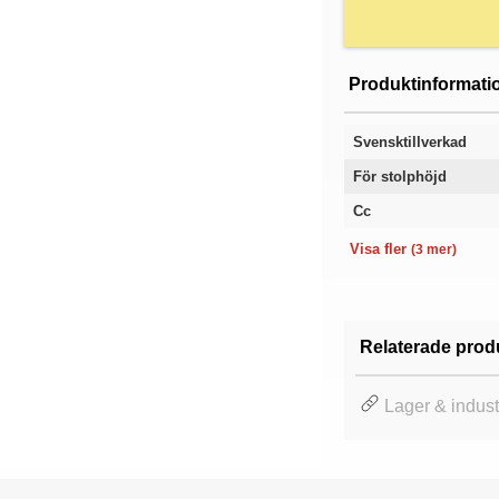
Produktinformati
Svensktillverkad
För stolphöjd
Cc
Kategori
Utförande
Garanti
Visa fler
(3 mer)
Relaterade prod
Lager & industr