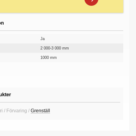
on
Ja
2 000-3 000 mm
1000 mm
Lösa delar Hematit
Utan kryss
10 år
ukter
i / Förvaring /
Grenställ