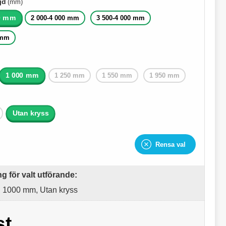
jd
(mm)
00 mm
2 000-4 000 mm
3 500-4 000 mm
 mm
1 000 mm
1 250 mm
1 550 mm
1 950 mm
Utan kryss
Rensa val
 för valt utförande:
 1000 mm, Utan kryss
st