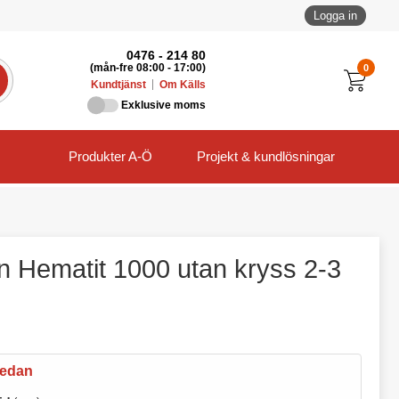
Logga in
0476 - 214 80
0
(mån-fre 08:00 - 17:00)
Kundtjänst
Om Källs
Exklusive moms
Produkter A-Ö
Projekt & kundlösningar
n Hematit 1000 utan kryss 2-3
nedan