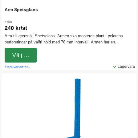
Arm Spetsglans
Från
240 kr/st
Arm till grenställ Spetsglans. Armen ska monteras plant i pelarens
perforeringar på valfri höjd med 76 mm intervall. Armen har en
uppåtgående lutning på 2,5°. Höjden på armfästet är 200 mm. Den övre
armen får som högst monteras 202 mm från pelarens topp.
Välj ...
Lagervara
Flera varianter...