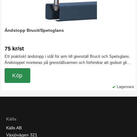
Ändstopp Brucit/Spetsglans
75 kr/st
Ett praktiskt ändstopp i stål för arm till grenställ Brucit och Spetsglans.
Ändstoppet monteras på grenställsarmen och förhindrar att godset glider
utåt på armen.
Köp
Lagervara
Källs
Källs AB
Växjövägen 321