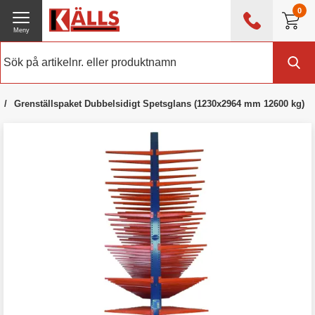
0
Meny
0476 - 214 80
(mån-fre 08:00 - 17:00)
Kundtjänst
Om Källs
Grenställspaket Dubbelsidigt Spetsglans (1230x2964 mm 12600 kg)
Exklusive moms