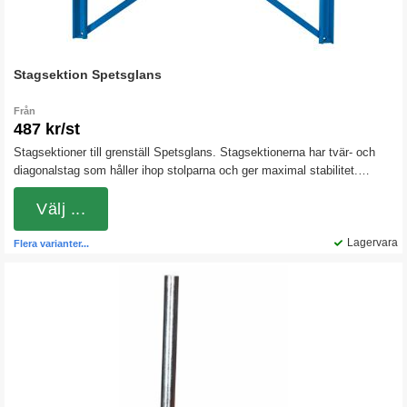
Stagsektion Spetsglans
Från
487 kr/st
Stagsektioner till grenställ Spetsglans. Stagsektionerna har tvär- och
diagonalstag som håller ihop stolparna och ger maximal stabilitet.
Samtliga komponenter är tillverkade i pulverlackerad stålplåt. Bredden
på stagsektionen avser måttet centrum till centrum (c/c).
Välj ...
Lagervara
Flera varianter...