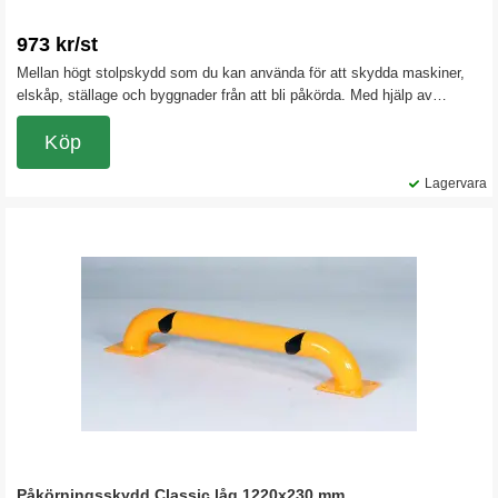
973 kr/st
Mellan högt stolpskydd som du kan använda för att skydda maskiner,
elskåp, ställage och byggnader från att bli påkörda. Med hjälp av
stolpskyddet kan du också spärra av eller markera.
Köp
Lagervara
Påkörningsskydd Classic låg 1220x230 mm