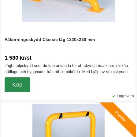
Påkörningsskydd Classic låg 1220x230 mm
1 580 kr/st
Lågt stolpskydd som du kan använda för att skydda maskiner, elskåp,
ställage och byggnader från att bli påkörda. Med hjälp av stolpskyddet
kan du också spärra av eller markera.
Köp
Lagervara
Populär