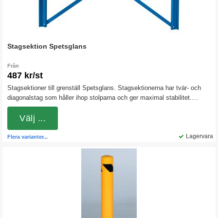
Stagsektion Spetsglans
Från
487 kr/st
Stagsektioner till grenställ Spetsglans. Stagsektionerna har tvär- och
diagonalstag som håller ihop stolparna och ger maximal stabilitet.
Samtliga komponenter är tillverkade i pulverlackerad stålplåt. Bredden
på stagsektionen avser måttet centrum till centrum (c/c).
Välj ...
Lagervara
Flera varianter...