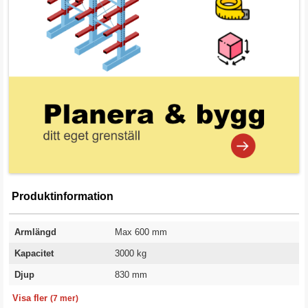
Produktinformation
Armlängd
Max 600 mm
Kapacitet
3000 kg
Djup
830 mm
Cc
Höjd
Färg
Färgkod
Kategori
Utförande
Garanti
76 mm
2964 mm
Blå
RAL 5015
Lösa delar Spetsglans
Enkelstolpe
10 år
Visa fler
(7 mer)