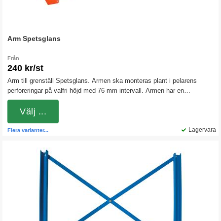
Arm Spetsglans
Från
240 kr/st
Arm till grenställ Spetsglans. Armen ska monteras plant i pelarens
perforeringar på valfri höjd med 76 mm intervall. Armen har en
uppåtgående lutning på 2,5°. Höjden på armfästet är 200 mm. Den övre
armen får som högst monteras 202 mm från pelarens topp.
Välj ...
Lagervara
Flera varianter...