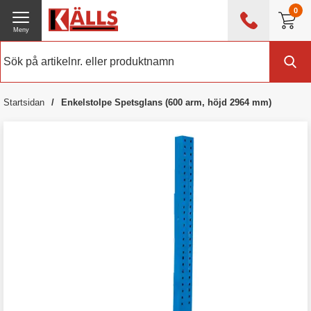
0
Meny
0476 - 214 80
(mån-fre 08:00 - 17:00)
Kundtjänst
Om Källs
Startsidan
Enkelstolpe Spetsglans (600 arm, höjd 2964 mm)
Exklusive moms