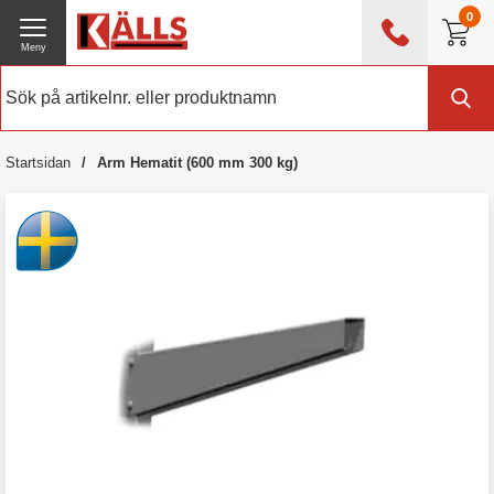
0
Meny
0476 - 214 80
(mån-fre 08:00 - 17:00)
Kundtjänst
Om Källs
Startsidan
Arm Hematit (600 mm 300 kg)
Exklusive moms