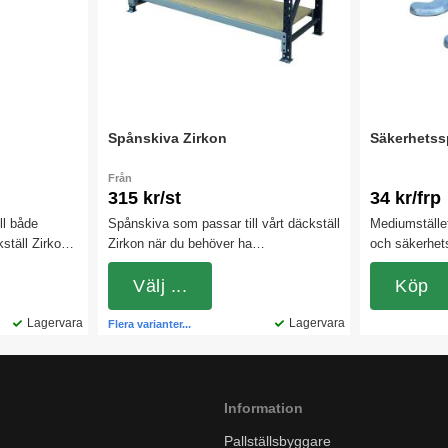
Spånskiva Zirkon
Säkerhetssp
Från
315 kr/st
34 kr/frp
ll både
Spånskiva som passar till vårt däckställ
Mediumstället
kställ Zirkon.
Zirkon när du behöver ha
och säkerhet
 i två olika
hyllplan.Observera att bärbalkar och
monterade.
säkerhetssprintar ingår ej!
Välj ...
Köp
Lagervara
Lagervara
Flera varianter...
Information
Pallställsbyggare