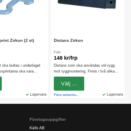
rint Zirkon (2 st)
Distans Zirkon
Från
148 kr/frp
 ska bultas i underlaget
Distans som ska användas vid rygg
ssprintarna ska vara
mot ryggmontering. Finns i två olika
längder.
Välj ...
Lagervara
Lagervara
Flera varianter...
Företagsuppgifter
Källs AB