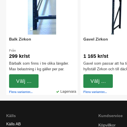
Balk Zirkon
Gavel Zirkon
Från
299 kr/st
1 165 kr/st
Bärbalk som finns i tre olika längder.
Gavel som passar att ha ti
Max belastning i kg gäller per par.
hyllställ Zirkon och till däc
Finns i tre olika höjder och
Välj ...
djup.
Välj ...
Lagervara
Flera varianter...
Flera varianter...
Källs
Kundservice
Källs AB
Köpvillkor