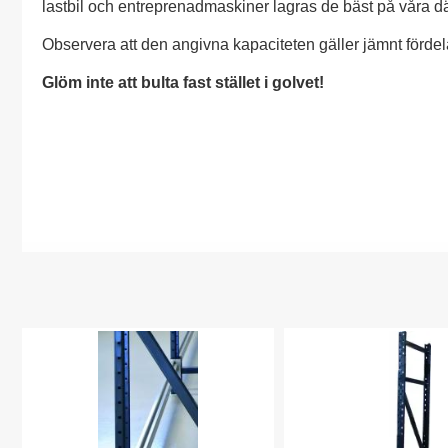
lastbil och entreprenadmaskiner lagras de bäst på våra dä
Observera att den angivna kapaciteten gäller jämnt fördela
Glöm inte att bulta fast stället i golvet!