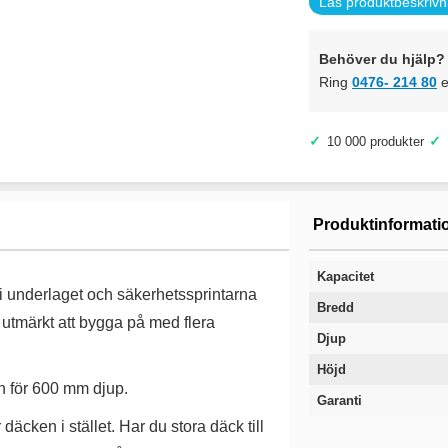
Läs produktbeskrivn
Behöver du hjälp? 
Ring
0476- 214 80
e
✓
✓
10 000 produkter
Produktinformati
Kapacitet
s i underlaget och säkerhetssprintarna
Bredd
 utmärkt att bygga på med flera
Djup
Höjd
n för 600 mm djup.
Garanti
äcken i stället. Har du stora däck till