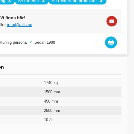
ing
Se tillbehör
Se relaterade produkter
Vi finns här!
ller
info@kalls.se
✓
Kunnig personal
Sedan 1988
on
1740 kg
1500 mm
450 mm
2500 mm
10 år