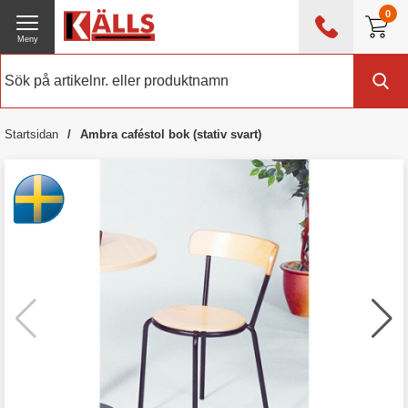
0
Meny
0476 - 214 80
(mån-fre 08:00 - 17:00)
Kundtjänst
Om Källs
Startsidan
Ambra caféstol bok (stativ svart)
Exklusive moms