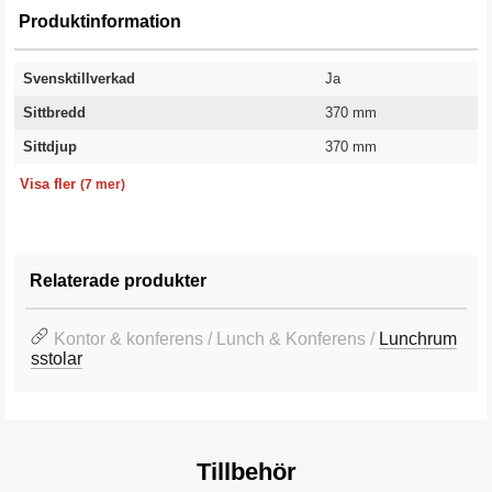
Produktinformation
Svensktillverkad
Ja
Sittbredd
370 mm
Sittdjup
370 mm
Sitthöjd
Totalhöjd
Ryggbredd
Rygghöjd
Färg stativ
Material
Garanti
450 mm
730 mm
480 mm
320 mm
Svart
Bok
10 år
Visa fler
(7 mer)
Relaterade produkter
Kontor & konferens / Lunch & Konferens /
Lunchrum
sstolar
Tillbehör