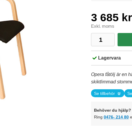
3 685 kr
Exkl. moms
Lagervara
Opera fåtölj är en h
skiktlimmad stomme
Se tillbehör
Se
Behöver du hjälp? 
Ring
0476- 214 80
e