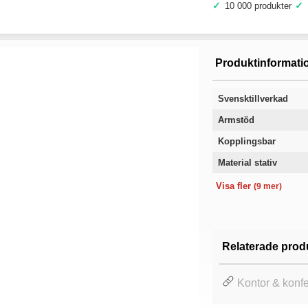
✓
✓
10 000 produkter
Produktinformati
Svensktillverkad
Armstöd
Kopplingsbar
Material stativ
Sittbredd
Sittdjup
Sitthöjd
Totalhöjd
Ryggbredd
Rygghöjd
Klädsel
Färg
Garanti
Visa fler
(9 mer)
Relaterade prod
Kontor & konf