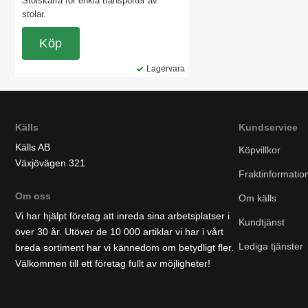
Stolskärra för enkla transporter av
stolar.
Köp
Lagervara
Källs
Kundservice
Källs AB
Köpvillkor
Växjövägen 321
Fraktinformatio
Om oss
Om källs
Vi har hjälpt företag att inreda sina arbetsplatser i
Kundtjänst
över 30 år. Utöver de 10 000 artiklar vi har i vårt
Lediga tjänster
breda sortiment har vi kännedom om betydligt fler.
Välkommen till ett företag fullt av möjligheter!