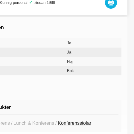
✓
Kunnig personal
Sedan 1988
on
Ja
Ja
Nej
Bok
480 mm
480 mm
470 mm
860 mm
410 mm
450 mm
Tyg
Svart
10 år
ukter
erens / Lunch & Konferens /
Konferensstolar