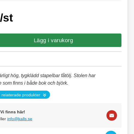
/st
Lägg i varukorg
ärligt hög, tygklädd stapelbar fåtölj. Stolen har
 som finns i både bok och björk.
 relaterade produkter
Vi finns här!
ller
info@kalls.se