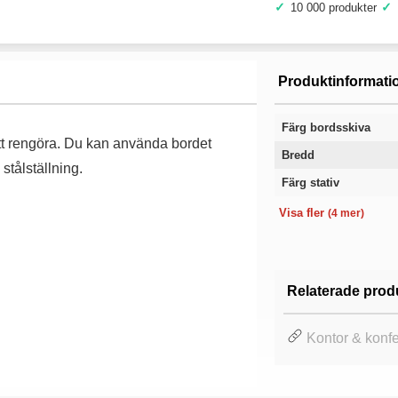
✓
✓
10 000 produkter
Produktinformati
Färg bordsskiva
t att rengöra. Du kan använda bordet
Bredd
stålställning.
Färg stativ
Längd
Höjd
Modell
Garanti
Visa fler
(4 mer)
Relaterade prod
Kontor & konf