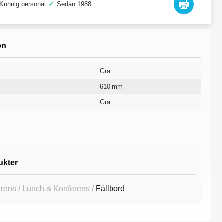
✓
Kunnig personal
Sedan 1988
on
Grå
610 mm
Grå
1220 mm
734 mm
Rak skiva
10 år
ukter
erens / Lunch & Konferens /
Fällbord