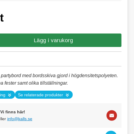
t
Lägg i varukorg
gt partybord med bordsskiva gjord i högdensitetspolyeten.
 fester samt olika tillställningar.
ing
Se relaterade produkter
Vi finns här!
ller
info@kalls.se