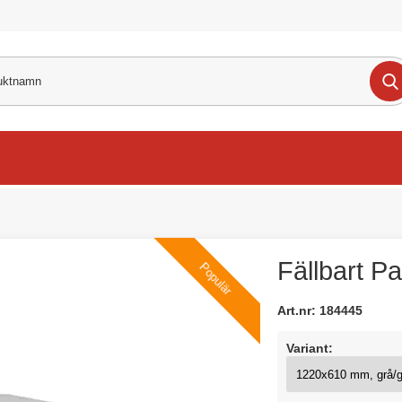
Fällbart P
Populär
Art.nr:
184445
Variant: