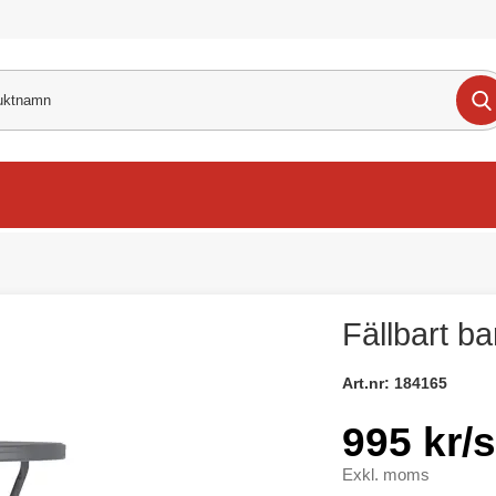
Fällbart b
Art.nr:
184165
995 kr/s
Exkl. moms