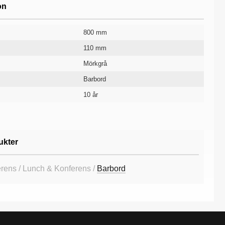
on
800 mm
110 mm
Mörkgrå
Barbord
10 år
ukter
erens / Lunch & Konferens /
Barbord