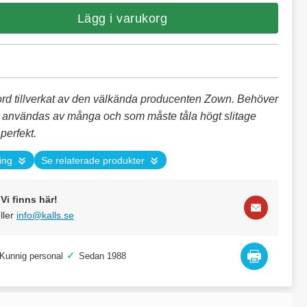
Lägg i varukorg
rbord tillverkat av den välkända producenten Zown. Behöver
a användas av många och som måste tåla högt slitage
 perfekt.
ing
Se relaterade produkter
Vi finns här!
ller
info@kalls.se
✓
Kunnig personal
Sedan 1988