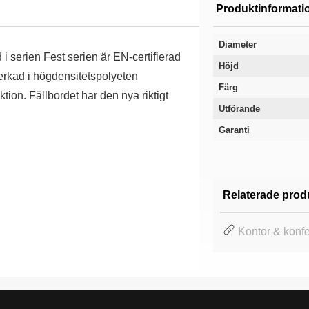
Produktinformati
Diameter
i serien Fest serien är EN-certifierad
Höjd
verkad i högdensitetspolyeten
Färg
ktion. Fällbordet har den nya riktigt
Utförande
Garanti
Relaterade prod
Kontor & konf