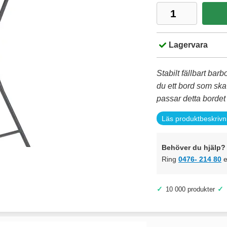
Lagervara
Stabilt fällbart ba
du ett bord som sk
passar detta bordet
Läs produktbeskrivn
Behöver du hjälp? 
Ring
0476- 214 80
e
✓
✓
10 000 produkter