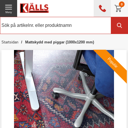
0
Meny
0476 - 214 80
(mån-fre 08:00 - 17:00)
Kundtjänst
Om Källs
Startsidan
Mattskydd med piggar (1000x1200 mm)
Exklusive moms
Populär