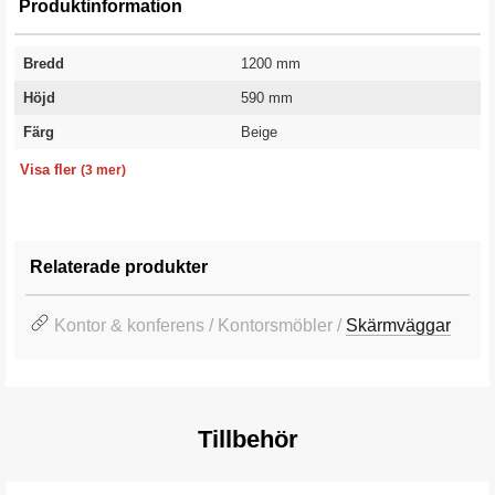
Produktinformation
Bredd
1200 mm
Höjd
590 mm
Färg
Beige
Modell
Utförande
Garanti
Bordsskärm
Rak
10 år
Visa fler
(3 mer)
Relaterade produkter
Kontor & konferens / Kontorsmöbler /
Skärmväggar
Tillbehör