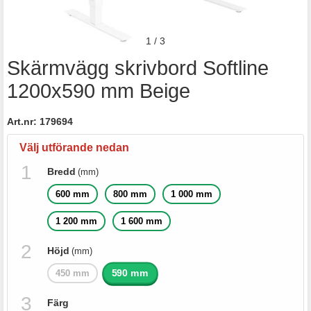
1
/
3
Skärmvägg skrivbord Softline
1200x590 mm Beige
Art.nr:
179694
Välj utförande nedan
Bredd
(mm)
600 mm
800 mm
1 000 mm
1 200 mm
1 600 mm
Höjd
(mm)
590 mm
450 mm
Färg