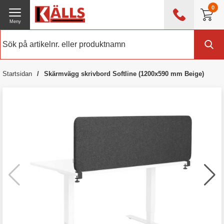
0
Meny
0476 - 214 80
(mån-fre 08:00 - 17:00)
Kundtjänst
Om Källs
Startsidan
Skärmvägg skrivbord Softline (1200x590 mm Beige)
Exklusive moms