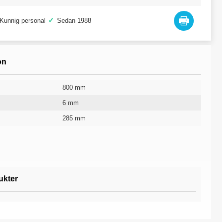
✓
Kunnig personal
Sedan 1988
on
800 mm
6 mm
285 mm
Plexiglas
Transparent
10 år
ukter