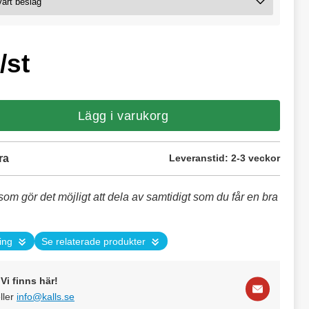
/st
Lägg i varukorg
ra
Leveranstid:
2-3 veckor
som gör det möjligt att dela av samtidigt som du får en bra
ing
Se relaterade produkter
Vi finns här!
ller
info@kalls.se