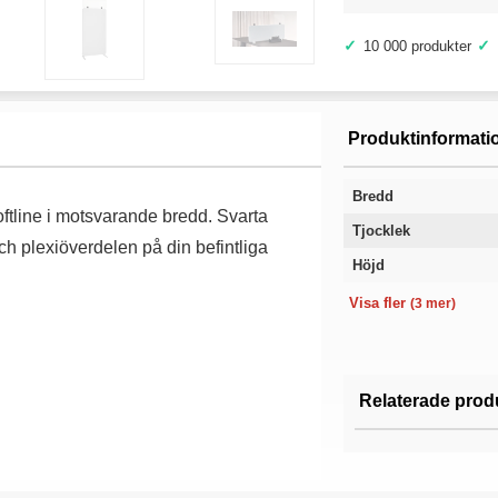
✓
✓
10 000 produkter
Produktinformati
Bredd
ftline i motsvarande bredd. Svarta
Tjocklek
och plexiöverdelen på din befintliga
Höjd
Material
Utförande
Garanti
Visa fler
(3 mer)
Relaterade prod