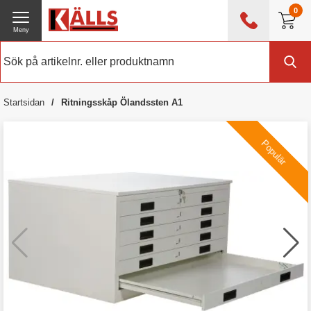
0
Meny
0476 - 214 80
(mån-fre 08:00 - 17:00)
Kundtjänst
Om Källs
Startsidan
Ritningsskåp Ölandssten A1
Exklusive moms
Populär