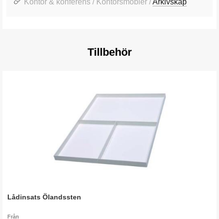
Kontor & konferens / Kontorsmöbler /
Arkivskåp
Tillbehör
Lådinsats Ölandssten
Från