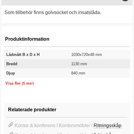
Som tillbehör finns golvsockel och insatslåda.
Produktinformation
Lådmått B x D x H
1030x720x48 mm
Bredd
1130 mm
Djup
840 mm
Antal lådor
Höjd
Färg
Färgkod
Garanti
6 st
650 mm
Vit
RAL 9010
10 år
Visa fler
(5 mer)
Relaterade produkter
Kontor & konferens / Kontorsmöbler /
Ritningsskåp