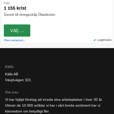
Från
1 155 kr/st
Sockel till ritningsskåp Ölandssten.
Välj ...
Lagervara
Flera varianter...
Källs
Källs AB
Växjövägen 321
Om oss
Vi har hjälpt företag att inreda sina arbetsplatser i över 30 år.
Utöver de 10 000 artiklar vi har i vårt breda sortiment har vi
kännedom om betydligt fler.