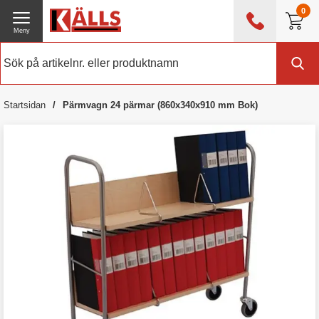
0
Meny
0476 - 214 80
(mån-fre 08:00 - 17:00)
Kundtjänst
Om Källs
Startsidan
Pärmvagn 24 pärmar (860x340x910 mm Bok)
Exklusive moms