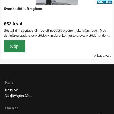
Svankstöd luftreglerat
852 kr/st
Beställ din Sverigestol med ett populärt ergonomiskt hjälpmedel. Med
det luftreglerade svankstödet kan du enkelt justera svankstödet under
dagen. Detta tillbehöret kan bara beställas tillsammans med
Sverigestolen och monteras direkt i fabriken. Du får då din stol
Köp
levererad komplett med svankstödet vid leverans. OBS. Kan bara
beställas tillsammans med en Sverigestol.
Lagervara
Källs
Källs AB
Växjövägen 321
Om oss