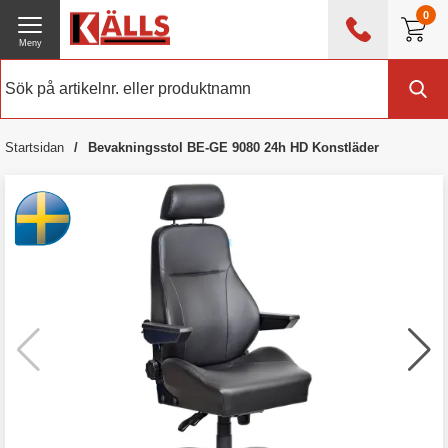
0
Meny
0476 - 214 80
(mån-fre 08:00 - 17:00)
Kundtjänst
Om Källs
Startsidan
Bevakningsstol BE-GE 9080 24h HD Konstläder
Exklusive moms