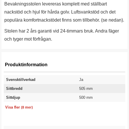
Bevakningsstolen levereras komplett med ställbart
nackstöd och hjul för hårda golv. Luftsvankstöd och det
populära komfortnackstödet finns som tillbehör. (se nedan).
Stolen har 2 års garanti vid 24-timmars bruk. Andra fäger
och tyger mot förfrågan.
Produktinformation
Svensktillverkad
Ja
Sittbredd
505 mm
Sittdjup
500 mm
Lägsta sitthöjd
Högsta sitthöjd
Ryggbredd
Rygghöjd
Klädsel
Färg stativ
Färg
Garanti
415 mm
535 mm
470 mm
640 mm
Konstläder
Svart
Grå
2 år
Visa fler
(8 mer)