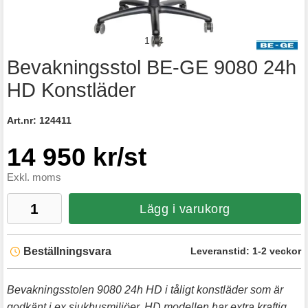
1
/
4
Bevakningsstol BE-GE 9080 24h
HD Konstläder
Art.nr:
124411
14 950 kr/st
Exkl. moms
Lägg i varukorg
Beställningsvara
Leveranstid:
1-2 veckor
Bevakningsstolen 9080 24h HD i tåligt konstläder som är
godkänt i ex sjukhusmiljöer. HD modellen har extra kraftig