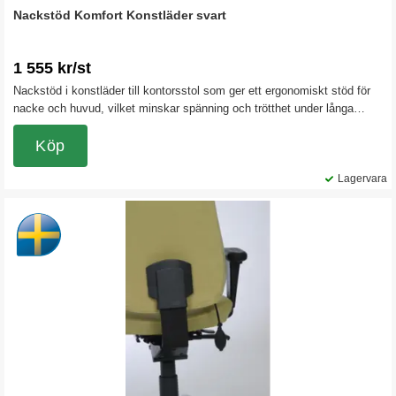
Nackstöd Komfort Konstläder svart
1 555 kr/st
Nackstöd i konstläder till kontorsstol som ger ett ergonomiskt stöd för
nacke och huvud, vilket minskar spänning och trötthet under långa
arbetsdagar. Nackstödet är justerbart i både höjd och vinkel för att
passa din arbetsställning optimalt. Passar till bevakningsstol 852 24h
Köp
och till 9080 24h/9080 24h HD.
Lagervara