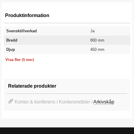
Produktinformation
Svensktillverkad
Ja
Bredd
800 mm
Djup
450 mm
Kapacitet kg/hyllplan
Höjd
Färg
Färgkod
Garanti
50 kg
1800 mm
Vit
RAL 9016
10 år
Visa fler
(5 mer)
Relaterade produkter
Kontor & konferens / Kontorsmöbler /
Arkivskåp