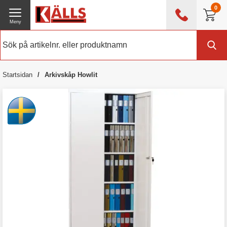
0
Meny
0476 - 214 80
(mån-fre 08:00 - 17:00)
Kundtjänst
Om Källs
Startsidan
Arkivskåp Howlit
Exklusive moms