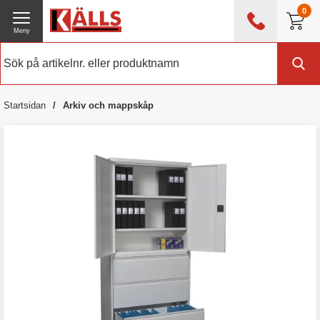
0
Meny
0476 - 214 80
(mån-fre 08:00 - 17:00)
Kundtjänst
Om Källs
Startsidan
Arkiv och mappskåp
Exklusive moms