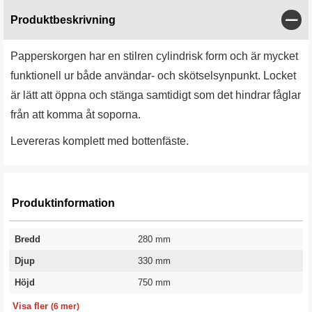
Stän
Produktbeskrivning
Papperskorgen har en stilren cylindrisk form och är mycket
funktionell ur både användar- och skötselsynpunkt. Locket
är lätt att öppna och stänga samtidigt som det hindrar fåglar
från att komma åt soporna.
Levereras komplett med bottenfäste.
Produktinformation
Bredd
280 mm
Djup
330 mm
Höjd
750 mm
Material
Volym
Färg
Vikt
Utförande
Garanti
Stål
25 l
Grön
10 kg
För nedgjutning
10 år
Visa fler
(6 mer)