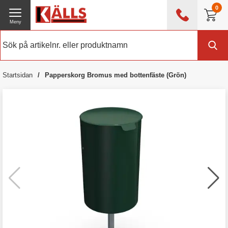
0
Meny
0476 - 214 80
(mån-fre 08:00 - 17:00)
Kundtjänst
Om Källs
Startsidan
Papperskorg Bromus med bottenfäste (Grön)
Exklusive moms