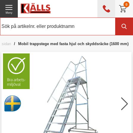
0
Meny
0476 - 214 80
(mån-fre 08:00 - 17:00)
Kundtjänst
Om Källs
rtsidan
Mobil trappstege med fasta hjul och skyddsräcke (1600 mm)
Exklusive moms