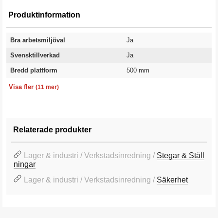
Produktinformation
Bra arbetsmiljöval
Ja
Svensktillverkad
Ja
Bredd plattform
500 mm
Stegdjup
Stegbredd
Djup plattform
Höjd till plattform
Antal steg:
Bredd
Djup
Totalhöjd
Vikt
Utförande
Garanti
110 mm
500 mm
600 mm
1600 mm
8 st
900 mm
1360 mm
2650 mm
30 kg
Förzinkad stål
10 år
Visa fler
(11 mer)
Relaterade produkter
Lager & industri / Verkstadsinredning /
Stegar & Ställ
ningar
Lager & industri / Verkstadsinredning /
Säkerhet