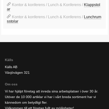
Kontor & konferens / Lunch & Konferens /
Klappstol
ar
Kontor & konferens / Lunch & Konferens /
Lunchrum
sstolar
Källs
Källs AB
Växjövägen 321
Om oss
Vi har hjälpt företag att inreda sina arbetsplatser i över 30 år.
Utöver de 10 000 artiklar vi har i vårt breda sortiment har vi
kännedom om betydligt fler.
Välkommen till ett företag fullt av möjligheter!