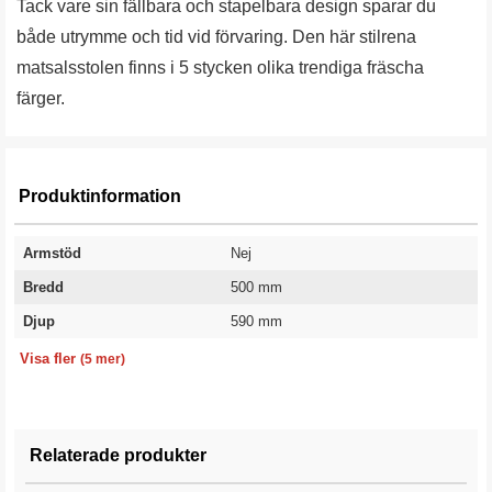
Tack vare sin fällbara och stapelbara design sparar du
både utrymme och tid vid förvaring. Den här stilrena
matsalsstolen finns i 5 stycken olika trendiga fräscha
färger.
Produktinformation
Armstöd
Nej
Bredd
500 mm
Djup
590 mm
Sitthöjd
Totalhöjd
Material
Färg
Garanti
470 mm
840 mm
Polypropylen
Olivgrön
10 år
Visa fler
(5 mer)
Relaterade produkter