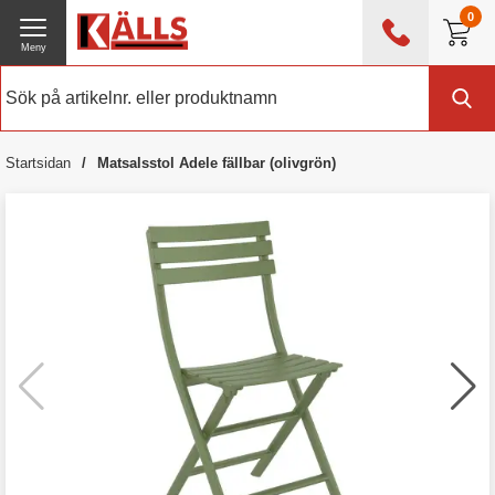
0
Meny
0476 - 214 80
(mån-fre 08:00 - 17:00)
Kundtjänst
Om Källs
Startsidan
Matsalsstol Adele fällbar (olivgrön)
Exklusive moms