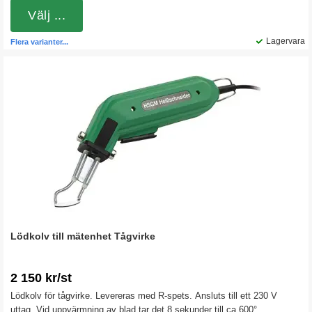
Välj ...
Lagervara
Flera varianter...
Lödkolv till mätenhet Tågvirke
2 150 kr/st
Lödkolv för tågvirke. Levereras med R-spets. Ansluts till ett 230 V
uttag. Vid uppvärmning av blad tar det 8 sekunder till ca 600°.