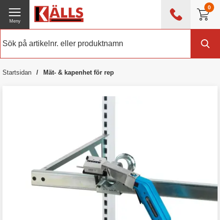
0
Meny
0476 - 214 80
(mån-fre 08:00 - 17:00)
Kundtjänst
Om Källs
Startsidan
Mät- & kapenhet för rep
Exklusive moms