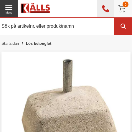
0
Meny
0476 - 214 80
(mån-fre 08:00 - 17:00)
Kundtjänst
Om Källs
Startsidan
Lös betongfot
Exklusive moms