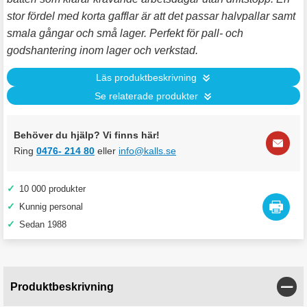
stor fördel med korta gafflar är att det passar halvpallar samt
smala gångar och små lager. Perfekt för pall- och
godshantering inom lager och verkstad.
Läs produktbeskrivning
Se relaterade produkter
Behöver du hjälp? Vi finns här!
Ring
0476- 214 80
eller
info@kalls.se
✓
10 000 produkter
✓
Kunnig personal
✓
Sedan 1988
Stän
Produktbeskrivning