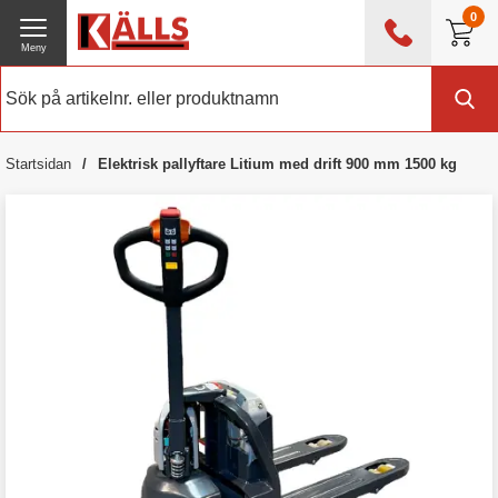
0
Meny
0476 - 214 80
(mån-fre 08:00 - 17:00)
Kundtjänst
Om Källs
Startsidan
Elektrisk pallyftare Litium med drift 900 mm 1500 kg
Exklusive moms