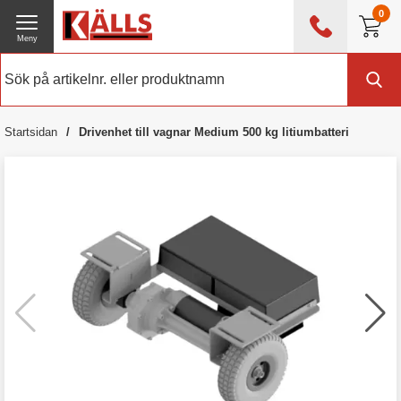
0
Meny
0476 - 214 80
(mån-fre 08:00 - 17:00)
Kundtjänst
Om Källs
Startsidan
Drivenhet till vagnar Medium 500 kg litiumbatteri
Exklusive moms