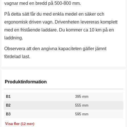
vagnar med en bredd på 500-800 mm.
På detta sätt får du med enkla medel en säker och
ergonomisk driven vagn. Drivenheten levereras komplett
med en fristående laddare. Du kommer ca 10 km på en
laddning.
Observera att den angivna kapaciteten gäller jämnt
fördelad last.
Produktinformation
B1
395 mm
B2
555 mm
B3
595 mm
L1
L2
H1
Laddare
Laddtid
Körsträcka per laddning
Körhastighet
Kapacitet
Hjul diameter
Vikt
Batteri
Garanti
104 mm
380 mm
315 mm
Li-lon 3A
6 h (timmar)
10 km
3-6 km/h
500 kg
270 mm
30 kg
Litium 24/20 V/Ah
1 år
Visa fler
(12 mer)