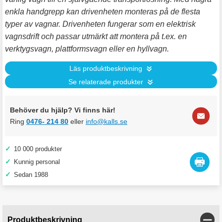
enkla handgrepp kan drivenheten monteras på de flesta
typer av vagnar. Drivenheten fungerar som en elektrisk
vagnsdrift och passar utmärkt att montera på t.ex. en
verktygsvagn, plattformsvagn eller en hyllvagn.
Läs produktbeskrivning
Se relaterade produkter
Behöver du hjälp? Vi finns här!
Ring
0476- 214 80
eller
info@kalls.se
✓
10 000 produkter
✓
Kunnig personal
✓
Sedan 1988
Stän
Produktbeskrivning