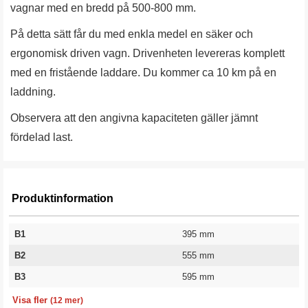
vagnar med en bredd på 500-800 mm.
På detta sätt får du med enkla medel en säker och
ergonomisk driven vagn. Drivenheten levereras komplett
med en fristående laddare. Du kommer ca 10 km på en
laddning.
Observera att den angivna kapaciteten gäller jämnt
fördelad last.
Produktinformation
B1
395 mm
B2
555 mm
B3
595 mm
L1
L2
H1
Laddare
Laddtid
Körsträcka per laddning
Körhastighet
Kapacitet
Hjul diameter
Vikt
Batteri
Garanti
104 mm
380 mm
315 mm
Li-lon 3A
6 h (timmar)
10 km
3-6 km/h
500 kg
270 mm
30 kg
Litium 24/20 V/Ah
1 år
Visa fler
(12 mer)