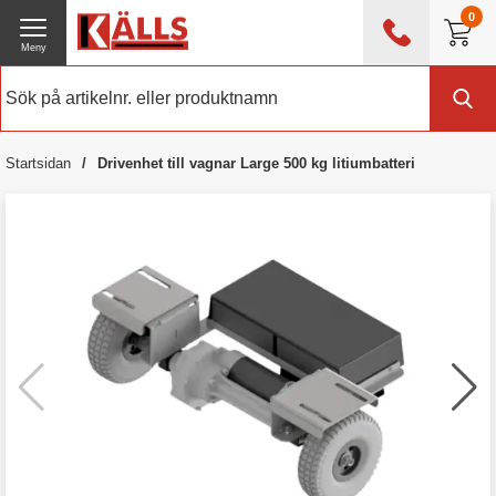
0
Meny
0476 - 214 80
(mån-fre 08:00 - 17:00)
Kundtjänst
Om Källs
Startsidan
Drivenhet till vagnar Large 500 kg litiumbatteri
Exklusive moms