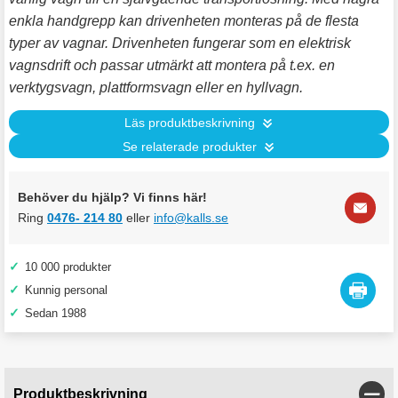
enkla handgrepp kan drivenheten monteras på de flesta
typer av vagnar. Drivenheten fungerar som en elektrisk
vagnsdrift och passar utmärkt att montera på t.ex. en
verktygsvagn, plattformsvagn eller en hyllvagn.
Läs produktbeskrivning
Se relaterade produkter
Behöver du hjälp? Vi finns här!
Ring
0476- 214 80
eller
info@kalls.se
✓
10 000 produkter
✓
Kunnig personal
✓
Sedan 1988
Stän
Produktbeskrivning