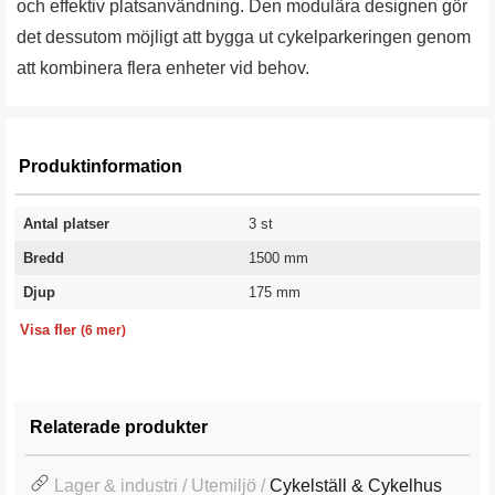
och effektiv platsanvändning. Den modulära designen gör
det dessutom möjligt att bygga ut cykelparkeringen genom
att kombinera flera enheter vid behov.
Produktinformation
Antal platser
3 st
Bredd
1500 mm
Djup
175 mm
Höjd
Material
Färg
Vikt
Utförande
Garanti
525 mm
Stål
Silver
12,2 kg
Golvmontering
1 år
Visa fler
(6 mer)
Relaterade produkter
Lager & industri / Utemiljö /
Cykelställ & Cykelhus