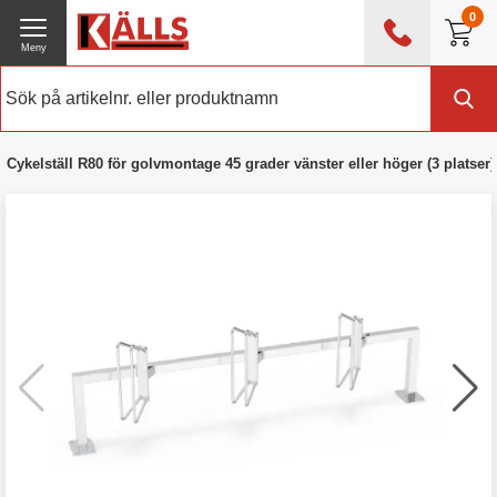
0
Meny
0476 - 214 80
(mån-fre 08:00 - 17:00)
Kundtjänst
Om Källs
Cykelställ R80 för golvmontage 45 grader vänster eller höger (3 platser)
Exklusive moms