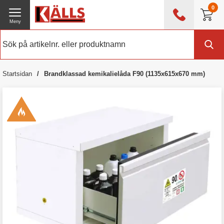
0
Meny
0476 - 214 80
(mån-fre 08:00 - 17:00)
Kundtjänst
Om Källs
Startsidan
Brandklassad kemikalielåda F90 (1135x615x670 mm)
Exklusive moms