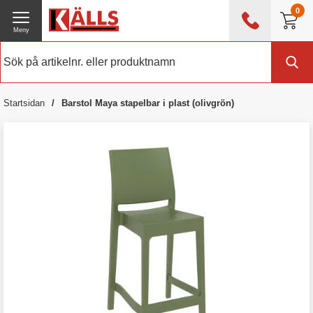
0
Meny
0476 - 214 80
(mån-fre 08:00 - 17:00)
Kundtjänst
Om Källs
Startsidan
Barstol Maya stapelbar i plast (olivgrön)
Exklusive moms