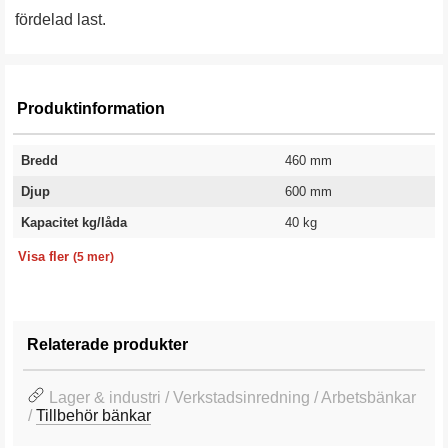
fördelad last.
Produktinformation
Bredd
460 mm
Djup
600 mm
Kapacitet kg/låda
40 kg
Antal lådor
Höjd
Färg
Färgkod
Garanti
2 st
380 mm
Silver
RAL 9006
10 år
Visa fler
(5 mer)
Relaterade produkter
Lager & industri / Verkstadsinredning / Arbetsbänkar
/
Tillbehör bänkar