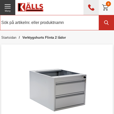
0
Meny
0476 - 214 80
(mån-fre 08:00 - 17:00)
Kundtjänst
Om Källs
Startsidan
Verktygshurts Flinta 2 lådor
Exklusive moms