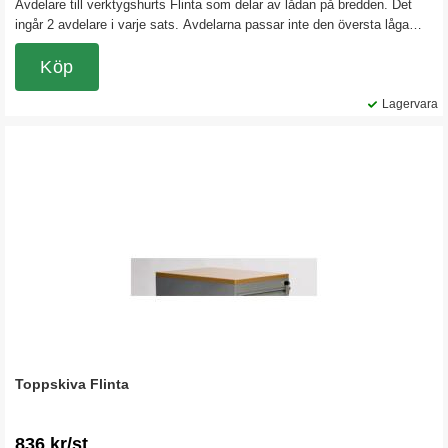
Avdelare till verktygshurts Flinta som delar av lådan på bredden. Det
ingår 2 avdelare i varje sats. Avdelarna passar inte den översta låga
lådan på hurts med art nr 124257.
Köp
Lagervara
Toppskiva Flinta
836 kr/st