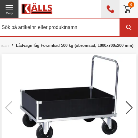
0
Meny
0476 - 214 80
(mån-fre 08:00 - 17:00)
Kundtjänst
Om Källs
sidan
Lådvagn låg Förzinkad 500 kg (obromsad, 1000x700x200 mm)
Exklusive moms