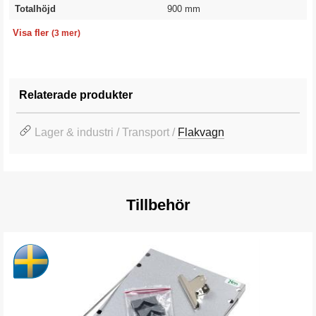
Totalhöjd
900 mm
Lådhöjd
Längd
Garanti
200 mm
1000 mm
10 år
Visa fler
(3 mer)
Relaterade produkter
Lager & industri / Transport /
Flakvagn
Tillbehör