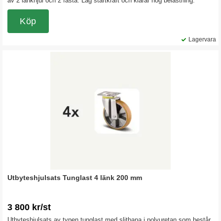
av 2 länkhjul och 2 fasta. Låg startkraft och klarar hög belastning.
Köp
Lagervara
Utbyteshjulsats Tunglast 4 länk 200 mm
3 800 kr/st
Utbyteshjulsats av typen tunglast med slitbana i polyuretan som består