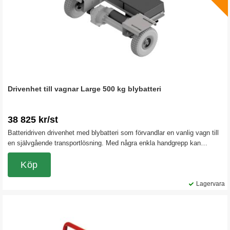
Drivenhet till vagnar Large 500 kg blybatteri
38 825 kr/st
Batteridriven drivenhet med blybatteri som förvandlar en vanlig vagn till
en självgående transportlösning. Med några enkla handgrepp kan
drivenheten monteras på de flesta typer av vagnar. Drivenheten fungerar
som en elektrisk vagnsdrift och passar utmärkt att montera på t.ex. en
Köp
verktygsvagn, plattformsvagn eller en hyllvagn.
Lagervara