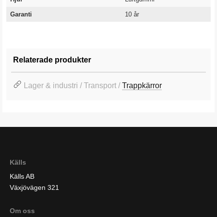
Garanti
10 år
Relaterade produkter
Lager & industri / Transport /
Trappkärror
Källs
Källs AB
Växjövägen 321
Om oss