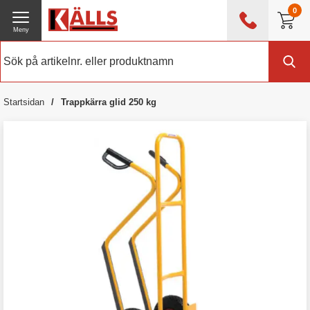
0
Meny
0476 - 214 80
(mån-fre 08:00 - 17:00)
Kundtjänst
Om Källs
Startsidan
Trappkärra glid 250 kg
Exklusive moms