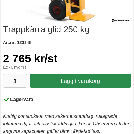
Trappkärra glid 250 kg
Art.nr:
123348
2 765 kr/st
Exkl. moms
Lägg i varukorg
Lagervara
Kraftig konstruktion med säkerhetshandtag, rullagrade
luftgummihjul och plastskodda glidskenor. Observera att den
angivna kapaciteten gäller jämnt fördelad last.