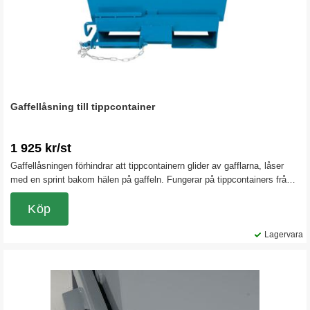
Gaffellåsning till tippcontainer
1 925 kr/st
Gaffellåsningen förhindrar att tippcontainern glider av gafflarna, låser
med en sprint bakom hälen på gaffeln. Fungerar på tippcontainers från
600 liter och uppåt vid standard gaffellängder på trucken.
Köp
Lagervara