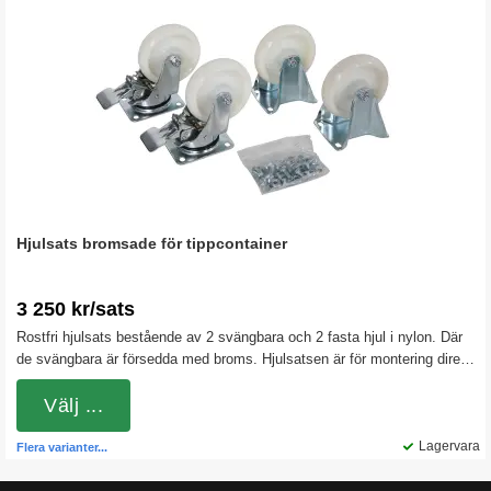
Hjulsats bromsade för tippcontainer
3 250 kr/sats
Rostfri hjulsats bestående av 2 svängbara och 2 fasta hjul i nylon. Där
de svängbara är försedda med broms. Hjulsatsen är för montering direkt
under gaffeltunnlarna på våra tippcontainrar. Nylonhjulen är hårda och
rullar lätt även vid tyngre belastningar. Byglarna är i rostfritt stål
Välj ...
Lagervara
Flera varianter...