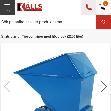
0
Meny
0476 - 214 80
(mån-fre 08:00 - 17:00)
Kundtjänst
Om Källs
Startsidan
Tippcontainer med högt lock (2200 liter)
Exklusive moms