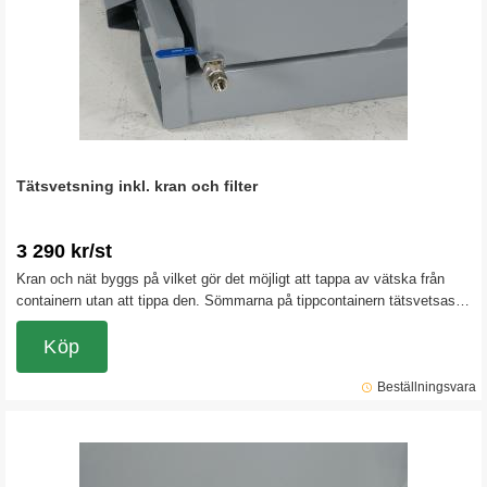
Tätsvetsning inkl. kran och filter
3 290 kr/st
Kran och nät byggs på vilket gör det möjligt att tappa av vätska från
containern utan att tippa den. Sömmarna på tippcontainern tätsvetsas
för att garanterat hålla vätska i containern. Obs! Detta tillbehör gör att
det inte finns någon returrätt på tippcontainern.
Köp
Beställningsvara