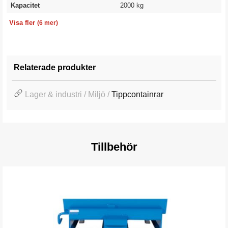
Kapacitet
2000 kg
Bredd
Längd
Höjd
Volym
Vikt
Garanti
1330 mm
2073 mm
1845 mm
1700 l
350 kg
10 år
Visa fler
(6 mer)
Relaterade produkter
Lager & industri / Miljö /
Tippcontainrar
Tillbehör