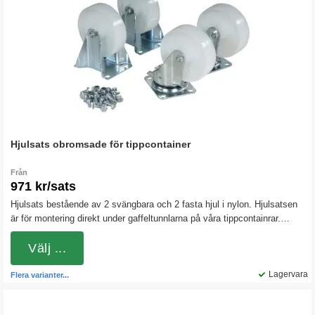
Hjulsats obromsade för tippcontainer
Från
971 kr/sats
Hjulsats bestående av 2 svängbara och 2 fasta hjul i nylon. Hjulsatsen
är för montering direkt under gaffeltunnlarna på våra tippcontainrar.
Nylonhjulen är hårda och rullar lätt även vid tyngre belastningar.
Välj ...
Lagervara
Flera varianter...