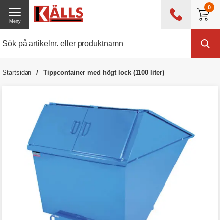
0
Meny
0476 - 214 80
(mån-fre 08:00 - 17:00)
Kundtjänst
Om Källs
Startsidan
Tippcontainer med högt lock (1100 liter)
Exklusive moms