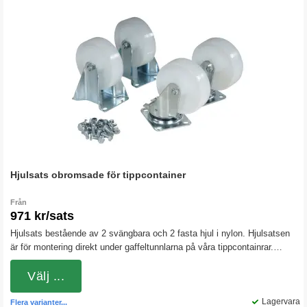
Hjulsats obromsade för tippcontainer
Från
971 kr/sats
Hjulsats bestående av 2 svängbara och 2 fasta hjul i nylon. Hjulsatsen
är för montering direkt under gaffeltunnlarna på våra tippcontainrar.
Nylonhjulen är hårda och rullar lätt även vid tyngre belastningar.
Välj ...
Lagervara
Flera varianter...