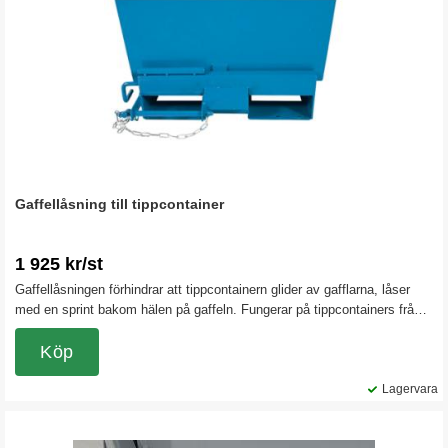
Gaffellåsning till tippcontainer
1 925 kr/st
Gaffellåsningen förhindrar att tippcontainern glider av gafflarna, låser
med en sprint bakom hälen på gaffeln. Fungerar på tippcontainers från
600 liter och uppåt vid standard gaffellängder på trucken.
Köp
Lagervara