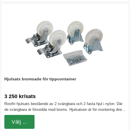
Hjulsats bromsade för tippcontainer
3 250 kr/sats
Rostfri hjulsats bestående av 2 svängbara och 2 fasta hjul i nylon. Där
de svängbara är försedda med broms. Hjulsatsen är för montering direkt
under gaffeltunnlarna på våra tippcontainrar. Nylonhjulen är hårda och
rullar lätt även vid tyngre belastningar. Byglarna är i rostfritt stål
Välj ...