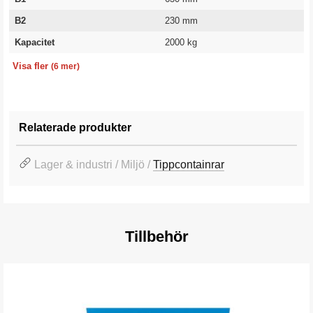
B2
230 mm
Kapacitet
2000 kg
Bredd
Längd
Höjd
Volym
Vikt
Garanti
1230 mm
1525 mm
1295 mm
770 l
240 kg
10 år
Visa fler
(6 mer)
Relaterade produkter
Lager & industri / Miljö /
Tippcontainrar
Tillbehör