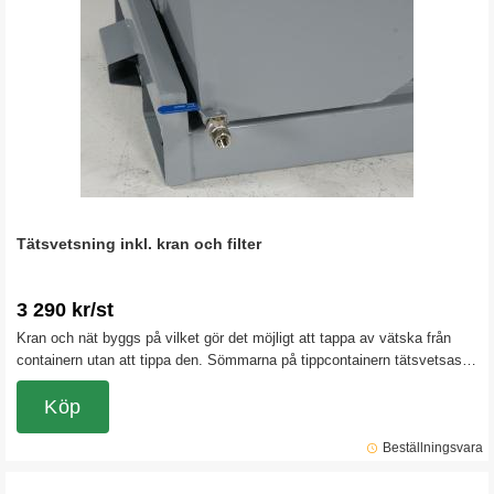
Tätsvetsning inkl. kran och filter
3 290 kr/st
Kran och nät byggs på vilket gör det möjligt att tappa av vätska från
containern utan att tippa den. Sömmarna på tippcontainern tätsvetsas
för att garanterat hålla vätska i containern. Obs! Detta tillbehör gör att
det inte finns någon returrätt på tippcontainern.
Köp
Beställningsvara