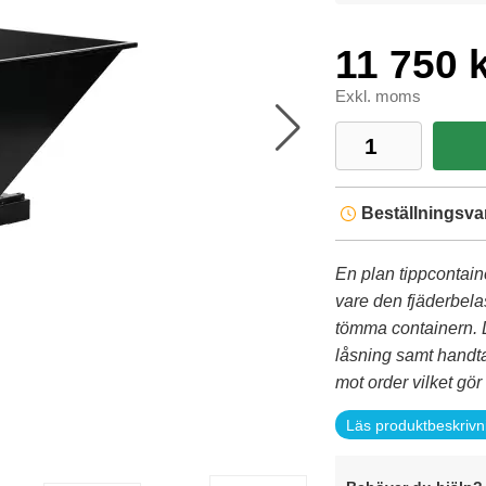
11 750 k
Exkl. moms
Beställningsva
En plan tippcontain
vare den fjäderbelas
tömma containern. 
låsning samt handta
mot order vilket gör 
Läs produktbeskrivn