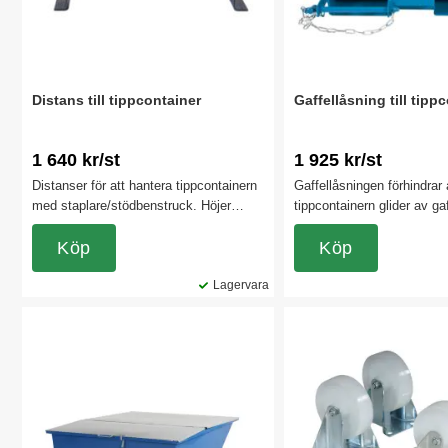
Distans till tippcontainer
Gaffellåsning till tipp
1 640 kr/st
1 925 kr/st
Distanser för att hantera tippcontainern
Gaffellåsningen förhindrar 
med staplare/stödbenstruck. Höjer
tippcontainern glider av gaf
lådan med 110 mm.
med en sprint bakom hälen
Köp
Fungerar på tippcontainers 
Köp
och uppåt vid standard gaf
Lagervara
trucken.