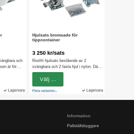
r
Hjulsats bromsade för
tippcontainer
3 250 kr/sats
svängbara och
Rostfri hjulsats bestående av 2
tsen är för
svängbara och 2 fasta hjul i nylon. Där
feltunnlarna
de svängbara är försedda med broms.
onhjulen är
Hjulsatsen är för montering direkt under
Välj ...
vid tyngre
gaffeltunnlarna på våra tippcontainrar.
Lagervara
Nylonhjulen är hårda och rullar lätt även
Lagervara
Flera varianter...
vid tyngre belastningar. Byglarna är i
rostfritt stål
Information
Pallställsbyggare