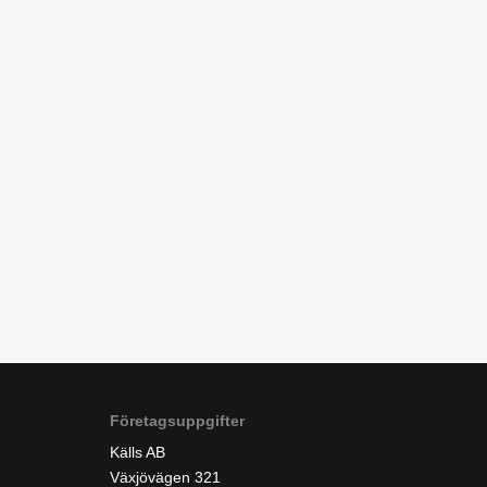
Företagsuppgifter
Källs AB
Växjövägen 321