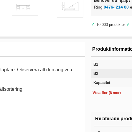
Behöver du hjälp? 
Ring
0476- 214 80
e
✓
✓
10 000 produkter
Produktinformati
B1
taplare. Observera att den angivna
B2
Kapacitet
llsortering:
Bredd
Längd
Höjd
Volym
Färg
Färgkod
Vikt
Garanti
Visa fler
(8 mer)
Relaterade prod