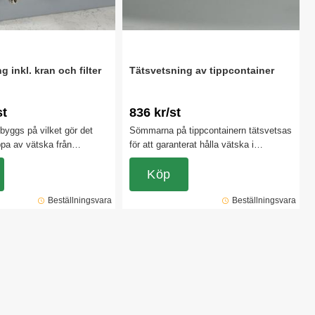
g inkl. kran och filter
Tätsvetsning av tippcontainer
st
836 kr/st
byggs på vilket gör det
Sömmarna på tippcontainern tätsvetsas
appa av vätska från
för att garanterat hålla vätska i
an att tippa den.
containern. Obs! Detta tillbehör gör att
tippcontainern tätsvetsas
det inte finns någon returrätt på
Köp
erat hålla vätska i
tippcontainern.
s! Detta tillbehör gör att
Beställningsvara
Beställningsvara
 någon returrätt på
n.