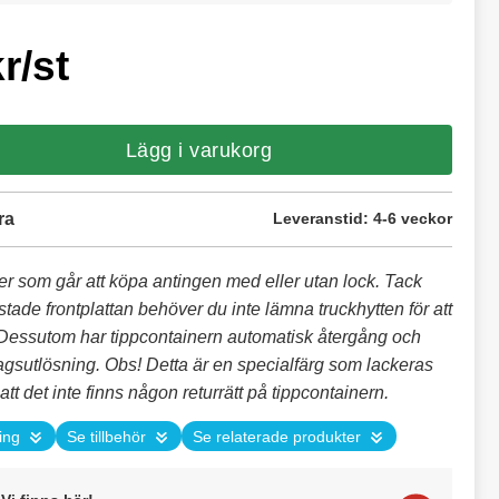
r/st
Lägg i varukorg
ra
Leveranstid:
4-6 veckor
er som går att köpa antingen med eller utan lock. Tack
tade frontplattan behöver du inte lämna truckhytten för att
Dessutom har tippcontainern automatisk återgång och
gsutlösning. Obs! Detta är en specialfärg som lackeras
att det inte finns någon returrätt på tippcontainern.
ing
Se tillbehör
Se relaterade produkter