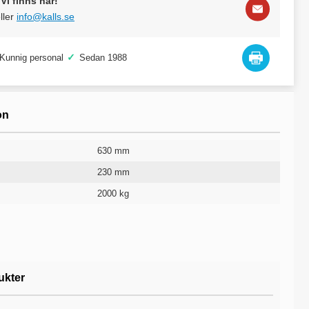
Vi finns här!
ller
info@kalls.se
✓
Kunnig personal
Sedan 1988
on
630 mm
230 mm
2000 kg
1215 mm
1700 mm
1045 mm
1100 l
Svart
RAL 9005
157 kg
10 år
ukter