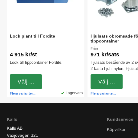
Lock plant till Fordite
Hjulsats obromsade fö
tippcontainer
Från
4 915 kr/st
971 kr/sats
Lock till tippcontainer Fordite.
Hjulsats bestående av 2 
2 fasta hjul i nylon. Hjulsa
montering direkt under gaf
Välj ...
på våra tippcontainrar. Nyl
Välj ...
hårda och rullar lätt även 
Lagervara
belastningar.
Flera varianter...
Flera varianter...
Källs
Kundservice
Källs AB
Köpvillkor
Växjövägen 321