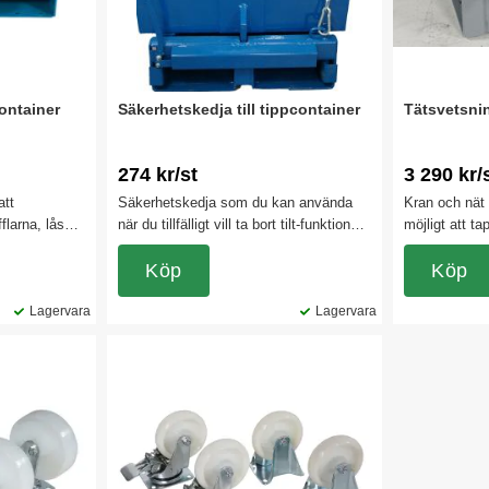
container
Säkerhetskedja till tippcontainer
Tätsvetsnin
274 kr/st
3 290 kr/
att
Säkerhetskedja som du kan använda
Kran och nät 
flarna, låser
när du tillfälligt vill ta bort tilt-funktionen
möjligt att t
 på gaffeln.
på tippcontainern.
containern ut
från 600 liter
Köp
Sömmarna på 
Köp
fellängder på
för att garant
Lagervara
Lagervara
containern. Ob
det inte finns
tippcontainer