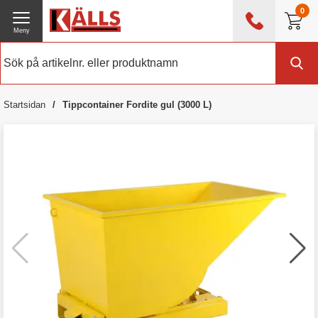
0
Meny
0476 - 214 80
(mån-fre 08:00 - 17:00)
Kundtjänst
Om Källs
Startsidan
Tippcontainer Fordite gul (3000 L)
Exklusive moms