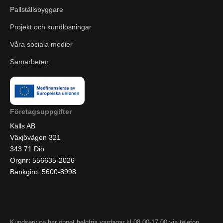
Pallställsbyggare
Projekt och kundlösningar
Våra sociala medier
Samarbeten
Företagsuppgifter
Källs AB
Växjövägen 321
343 71 Diö
Orgnr: 556635-2026
Bankgiro: 5600-8998
Kundservice har öppet helgfria vardagar kl 08.00-17.00 via telefon