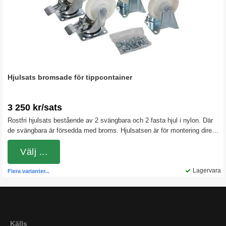
Hjulsats bromsade för tippcontainer
3 250 kr/sats
Rostfri hjulsats bestående av 2 svängbara och 2 fasta hjul i nylon. Där
de svängbara är försedda med broms. Hjulsatsen är för montering direkt
under gaffeltunnlarna på våra tippcontainrar. Nylonhjulen är hårda och
rullar lätt även vid tyngre belastningar. Byglarna är i rostfritt stål
Välj ...
Lagervara
Flera varianter...
Källs