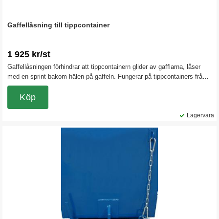
Gaffellåsning till tippcontainer
1 925 kr/st
Gaffellåsningen förhindrar att tippcontainern glider av gafflarna, låser
med en sprint bakom hälen på gaffeln. Fungerar på tippcontainers från
600 liter och uppåt vid standard gaffellängder på trucken.
Köp
Lagervara