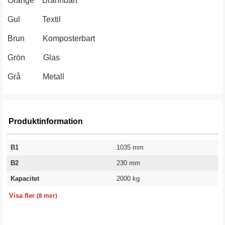
Orange Brännbart
Gul Textil
Brun Komposterbart
Grön Glas
Grå Metall
Produktinformation
B1
1035 mm
B2
230 mm
Kapacitet
2000 kg
Bredd
Längd
Höjd
Volym
Färg
Färgkod
Vikt
Garanti
3073 mm
2073 mm
1866 mm
3000 l
Gul
RAL 1021
321 kg
10 år
Visa fler
(8 mer)