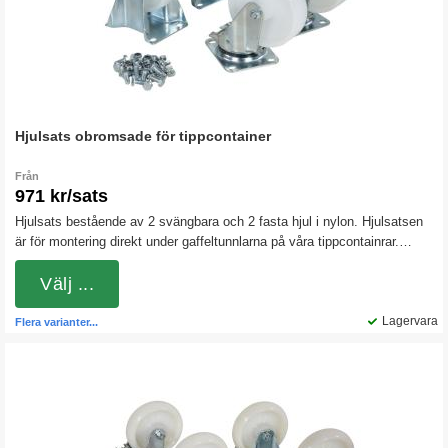
Hjulsats obromsade för tippcontainer
Från
971 kr/sats
Hjulsats bestående av 2 svängbara och 2 fasta hjul i nylon. Hjulsatsen
är för montering direkt under gaffeltunnlarna på våra tippcontainrar.
Nylonhjulen är hårda och rullar lätt även vid tyngre belastningar.
Välj ...
Lagervara
Flera varianter...