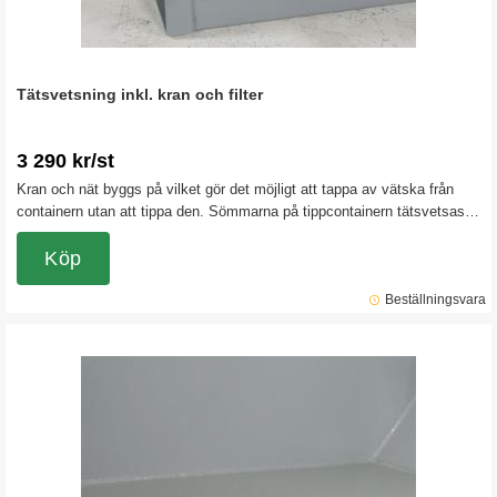
Tätsvetsning inkl. kran och filter
3 290 kr/st
Kran och nät byggs på vilket gör det möjligt att tappa av vätska från
containern utan att tippa den. Sömmarna på tippcontainern tätsvetsas
för att garanterat hålla vätska i containern. Obs! Detta tillbehör gör att
det inte finns någon returrätt på tippcontainern.
Köp
Beställningsvara