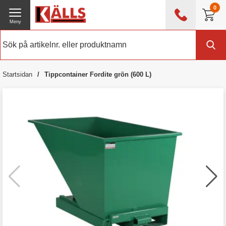
0
Meny
0476 - 214 80
(mån-fre 08:00 - 17:00)
Kundtjänst
Om Källs
Startsidan
Tippcontainer Fordite grön (600 L)
Exklusive moms