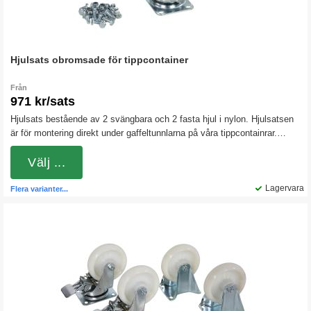
Hjulsats obromsade för tippcontainer
Från
971 kr/sats
Hjulsats bestående av 2 svängbara och 2 fasta hjul i nylon. Hjulsatsen
är för montering direkt under gaffeltunnlarna på våra tippcontainrar.
Nylonhjulen är hårda och rullar lätt även vid tyngre belastningar.
Välj ...
Lagervara
Flera varianter...