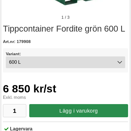
1
/
3
Tippcontainer Fordite grön 600 L
Art.nr:
179908
Variant:
6 850 kr/st
Exkl. moms
Lägg i varukorg
Lagervara