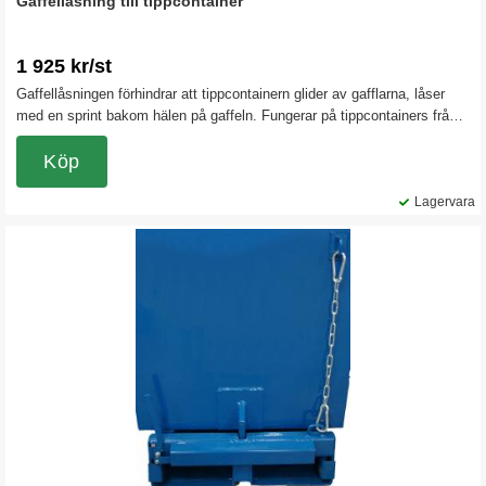
Gaffellåsning till tippcontainer
1 925 kr/st
Gaffellåsningen förhindrar att tippcontainern glider av gafflarna, låser
med en sprint bakom hälen på gaffeln. Fungerar på tippcontainers från
600 liter och uppåt vid standard gaffellängder på trucken.
Köp
Lagervara