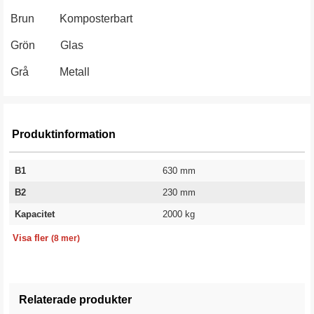
Brun Komposterbart
Grön Glas
Grå Metall
Produktinformation
B1
630 mm
B2
230 mm
Kapacitet
2000 kg
Bredd
Längd
Höjd
Volym
Färg
Färgkod
Vikt
Garanti
865 mm
1525 mm
870 mm
600 l
Grön
RAL 6032
101 kg
10 år
Visa fler
(8 mer)
Relaterade produkter