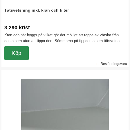
Tätsvetsning inkl. kran och filter
3 290 kr/st
Kran och nät byggs på vilket gör det möjligt att tappa av vätska från
containern utan att tippa den. Sömmarna på tippcontainern tätsvetsas
för att garanterat hålla vätska i containern. Obs! Detta tillbehör gör att
det inte finns någon returrätt på tippcontainern.
Köp
Beställningsvara