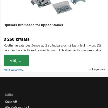
Hjulsats bromsade för tippcontainer
3 250 kr/sats
Rostfri hjulsats bestående av 2 svängbara och 2 fasta hjul i nylon. Där
de svängbara är försedda med broms. Hjulsatsen är för montering direkt
under gaffeltunnlarna på våra tippcontainrar. Nylonhjulen är hårda och
rullar lätt även vid tyngre belastningar. Byglarna är i rostfritt stål
Välj ...
Lagervara
Flera varianter...
Källs
Källs AB
Växjövägen 321