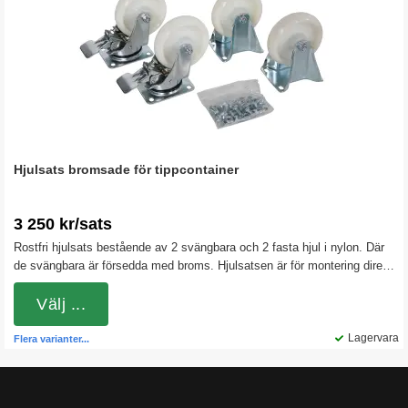
Hjulsats bromsade för tippcontainer
3 250 kr/sats
Rostfri hjulsats bestående av 2 svängbara och 2 fasta hjul i nylon. Där
de svängbara är försedda med broms. Hjulsatsen är för montering direkt
under gaffeltunnlarna på våra tippcontainrar. Nylonhjulen är hårda och
rullar lätt även vid tyngre belastningar. Byglarna är i rostfritt stål
Välj ...
Lagervara
Flera varianter...