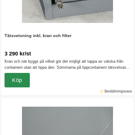
Tätsvetsning inkl. kran och filter
3 290 kr/st
Kran och nät byggs på vilket gör det möjligt att tappa av vätska från
containern utan att tippa den. Sömmarna på tippcontainern tätsvetsas
för att garanterat hålla vätska i containern. Obs! Detta tillbehör gör att
det inte finns någon returrätt på tippcontainern.
Köp
Beställningsvara