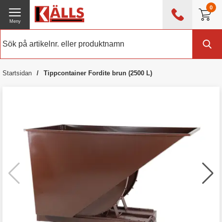
0
Meny
0476 - 214 80
(mån-fre 08:00 - 17:00)
Kundtjänst
Om Källs
Startsidan
Tippcontainer Fordite brun (2500 L)
Exklusive moms