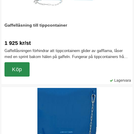
Gaffellåsning till tippcontainer
1 925 kr/st
Gaffellåsningen förhindrar att tippcontainern glider av gafflarna, låser
med en sprint bakom hälen på gaffeln. Fungerar på tippcontainers från
600 liter och uppåt vid standard gaffellängder på trucken.
Köp
Lagervara