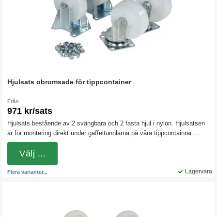
Hjulsats obromsade för tippcontainer
Från
971 kr/sats
Hjulsats bestående av 2 svängbara och 2 fasta hjul i nylon. Hjulsatsen
är för montering direkt under gaffeltunnlarna på våra tippcontainrar.
Nylonhjulen är hårda och rullar lätt även vid tyngre belastningar.
Välj ...
Lagervara
Flera varianter...