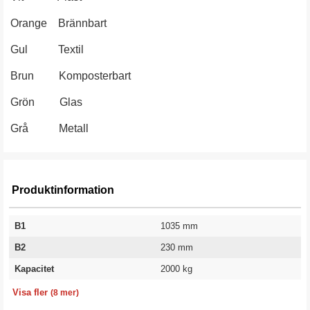
Orange Brännbart
Gul Textil
Brun Komposterbart
Grön Glas
Grå Metall
Produktinformation
B1
1035 mm
B2
230 mm
Kapacitet
2000 kg
Bredd
Längd
Höjd
Volym
Färg
Färgkod
Vikt
Garanti
1566 mm
2873 mm
1248 mm
2500 l
Brun
RAL 8017
288 kg
10 år
Visa fler
(8 mer)