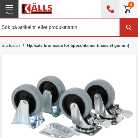
0
Meny
0476 - 214 80
(mån-fre 08:00 - 17:00)
Kundtjänst
Om Källs
Startsidan
Hjulsats bromsade för tippcontainer (massivt gummi)
Exklusive moms